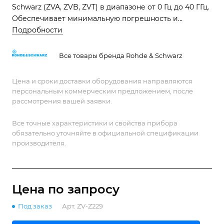
Schwarz (ZVA, ZVB, ZVT) в диапазоне от 0 Гц до 40 ГГц.
Обеспечивает минимальную погрешность и
отличные метрологические параметры с разъемами
Подробности
2.92 мм. Незаменим для эталонных РЧ-измерений.
Все товары бренда Rohde & Schwarz
Цена и сроки доставки оборудования направляются
персональным коммерческим предложением, после
рассмотрения вашей заявки.
Все точные характеристики и свойства прибора
обязательно уточняйте в официальной спецификации
производителя.
Цена по зап
р
осу
Под заказ
Арт.
ZV-Z229