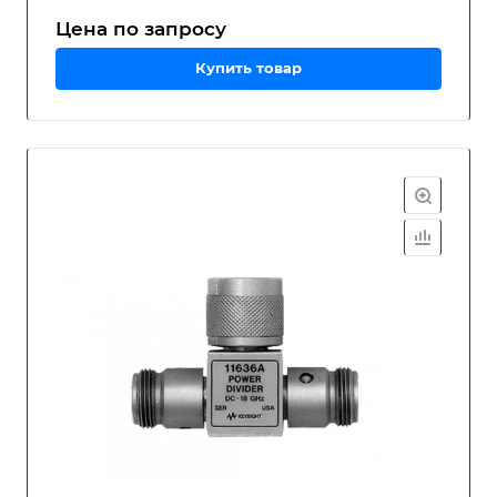
Цена по зап
р
осу
Купить товар