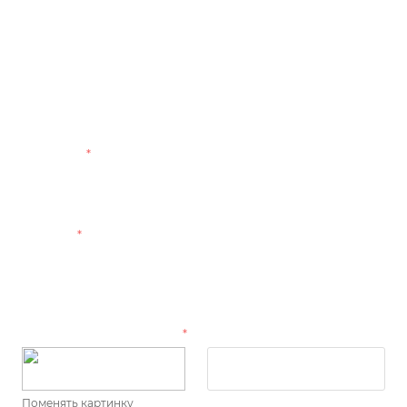
Перезвоним в течение 10 минут.
Ответим на вопросы и расскажем подробнее о
нашем оборудовании. Обсудим условия поставок
и сотрудничества.
Ваше имя
*
Телефон
*
Введите текст с картинки
*
Поменять картинку