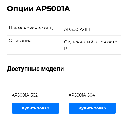
Опции AP5001A
Наименование опции
AP5001A-1E1
Описание
Ступенчатый аттенюато
р
Доступные модели
AP5001A-502
AP5001A-504
Купить товар
Купить товар