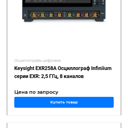
Осциллографы цифровые
Keysight EXR258A Осциллограф Infiniium
серии EXR: 2,5 ГГц, 8 каналов
Цена по зап
р
осу
Купить товар