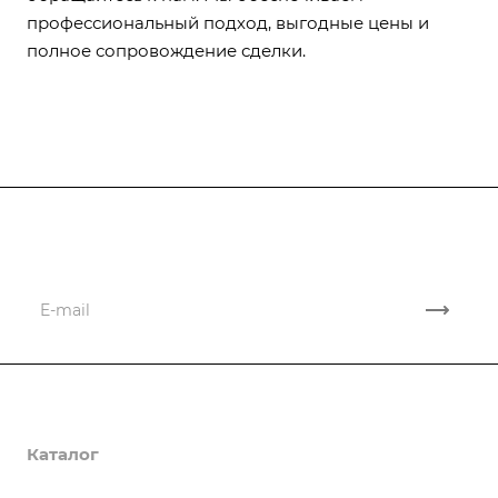
профессиональный подход, выгодные цены и
полное сопровождение сделки.
Подписывайтесь
на новости и акции
Компания
Каталог
О компании
Реквизиты
Информация
Осциллографы