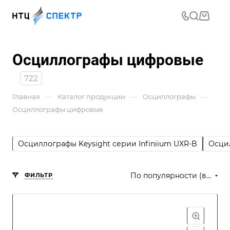
Осциллографы цифровые
722
—
—
—
Главная
Каталог продукции
Осциллографы
Осциллографы цифровые
Осциллографы Keysight серии Infiniium UXR-B
Осци
По популярности (возрастание)
ФИЛЬТР