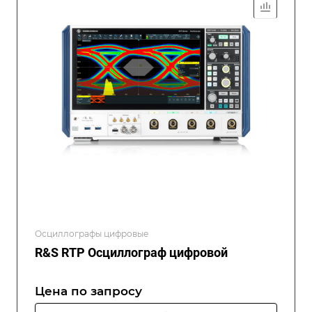
Осциллографы цифровые
R&S RTP Осциллограф цифровой
Цена по зап
р
осу