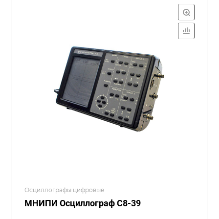
Осциллографы цифровые
МНИПИ Осциллограф С8-39