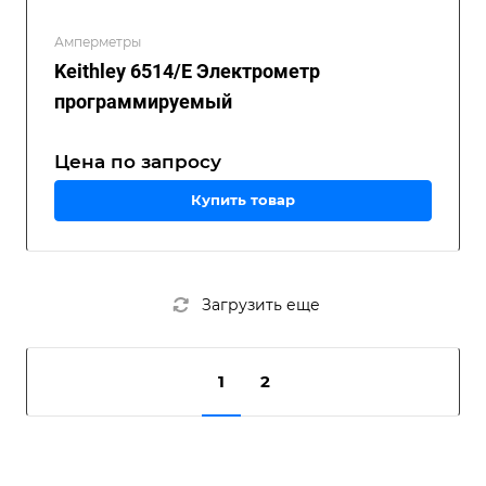
Амперметры
Keithley 6514/E Электрометр
программируемый
Цена по зап
р
осу
Купить товар
Загрузить еще
1
2