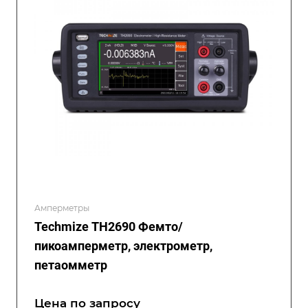
Амперметры
Techmize TH2690 Фемто/
пикоамперметр, электрометр,
петаомметр
Цена по зап
р
осу