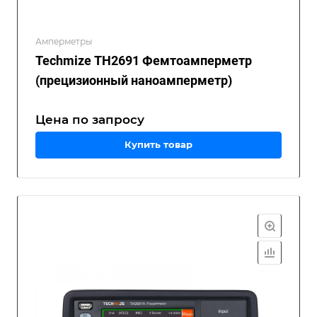
Амперметры
Techmize TH2691 Фемтоамперметр
(прецизионный наноамперметр)
Цена по зап
р
осу
Купить товар