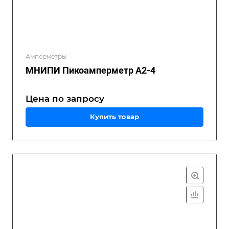
Амперметры
МНИПИ Пикоамперметр А2-4
Цена по зап
р
осу
Купить товар