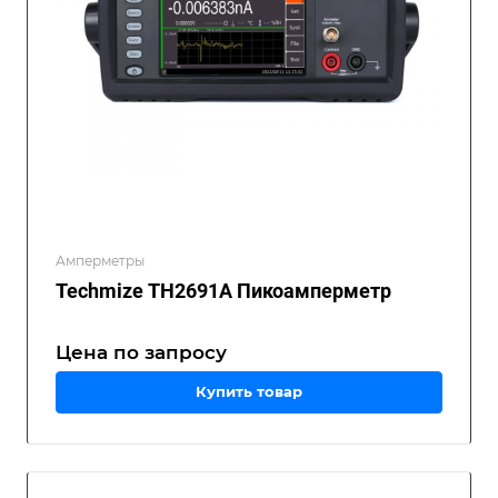
Амперметры
Techmize TH2691A Пикоамперметр
Цена по зап
р
осу
Купить товар