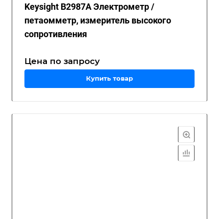
Keysight B2987A Электрометр /
петаомметр, измеритель высокого
сопротивления
Цена по зап
р
осу
Купить товар