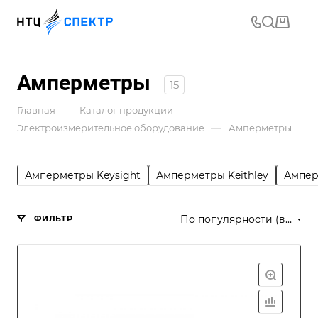
Амперметры
15
—
—
Главная
Каталог продукции
—
Электроизмерительное оборудование
Амперметры
Амперметры Keysight
Амперметры Keithley
Ампе
По популярности (возрастание)
ФИЛЬТР