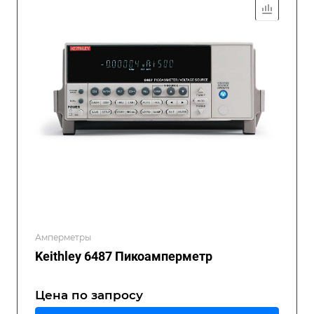
Амперметры
Keithley 6487 Пикоамперметр
Цена по зап
р
осу