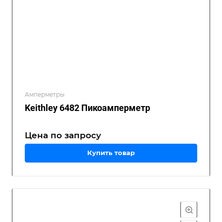
Амперметры
Keithley 6482 Пикоамперметр
Цена по зап
р
осу
Купить товар