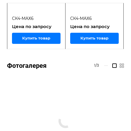
СК4-МАХ6
СК4-МАХ6
Цена по зап
р
осу
Цена по зап
р
осу
Купить товар
Купить товар
Фотогалерея
1/3
—