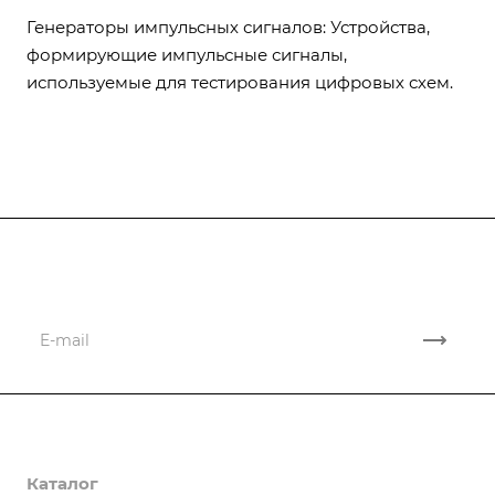
Генераторы импульсных сигналов: Устройства,
формирующие импульсные сигналы,
используемые для тестирования цифровых схем.
Подписывайтесь
на новости и акции
Компания
Каталог
О компании