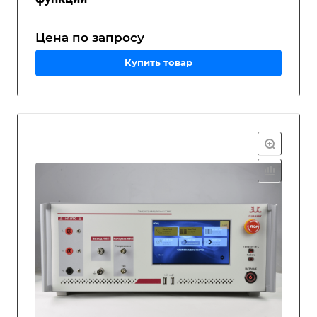
Цена по зап
р
осу
Купить товар