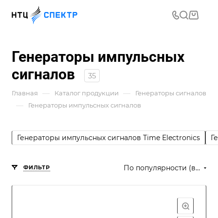
Генераторы импульсных
сигналов
35
—
—
Главная
Каталог продукции
Генераторы сигналов
—
Генераторы импульсных сигналов
Генераторы импульсных сигналов Time Electronics
Г
По популярности (возрастание)
ФИЛЬТР