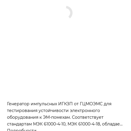
Генератор импульсных ИГКЗП от ГЦМОЭМС для
тестирования устойчивости электронного
оборудования к ЭМ-помехам. Соответствует
стандартам МЭК 61000-4-10, МЭК 61000-4-18, обладает
сенсорным управлением и интерфейсами
Подробности