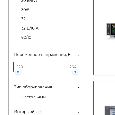
30 В/5 А
30/5
32
32 В/10 А
60/10
Переменное напряжение, В
Тип оборудования
Настольный
Интерфейс
?