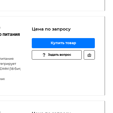
а
Цена по зап
р
осу
р питания
Купить товар
Задать вопрос
питания
нтегрирует
DMM (18 бит,
ных
а