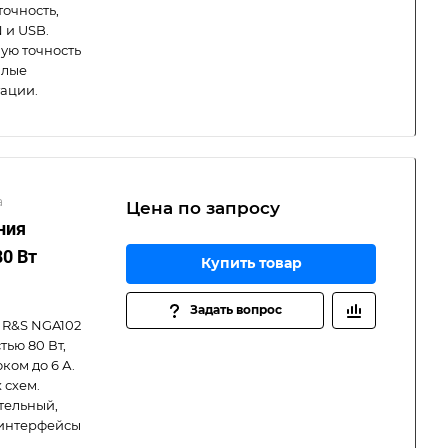
 точность,
 и USB.
ую точность
алые
тации.
а
Цена по зап
р
осу
ния
80 Вт
Купить товар
Задать вопрос
 R&S NGA102
ью 80 Вт,
ком до 6 А.
 схем.
тельный,
 интерфейсы