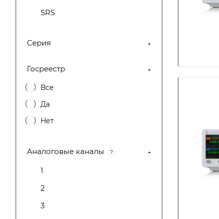
SRS
GW Instek
Серия
TDK
SIGLENT
Госреестр
NGI
Все
Techmize
Да
Infosteraluna
Нет
Аналоговые каналы
?
1
2
3