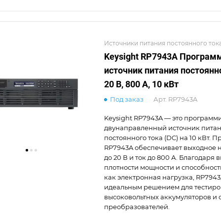
Источники питания постоянного ток
Keysight RP7943A Програ
источник питания постоянн
20 В, 800 А, 10 кВт
Под заказ
Арт.
RP7943A
Keysight RP7943A — это програм
двунаправленный источник пита
постоянного тока (DC) на 10 кВт. 
RP7943A обеспечивает выходное
до 20 В и ток до 800 А. Благодаря 
плотности мощности и способност
как электронная нагрузка, RP7943
идеальным решением для тестир
высоковольтных аккумуляторов и 
преобразователей.