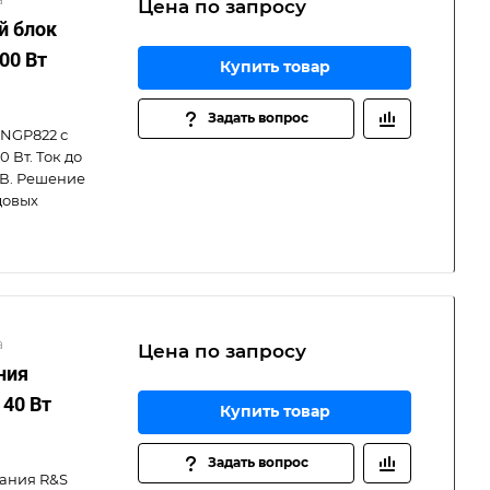
Цена по зап
р
осу
й блок
00 Вт
Купить товар
Задать вопрос
 NGP822 с
 Вт. Ток до
 В. Решение
довых
а
Цена по зап
р
осу
ния
 40 Вт
Купить товар
Задать вопрос
ания R&S