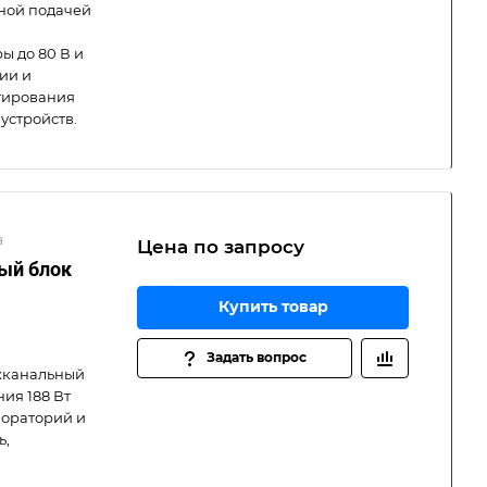
ной подачей
ы до 80 В и
ии и
стирования
устройств.
а
Цена по зап
р
осу
ый блок
Купить товар
Задать вопрос
хканальный
ия 188 Вт
бораторий и
ь,