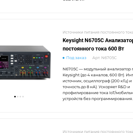
Источники питания постоянного ток
Keysight N6705C Анализато
постоянного тока 600 Вт
Под заказ
Арт.
N6705C
N6705C — модульный анализатор 
Keysight (до 4 каналов, 600 Вт). И
источник, осциллограф (200 кГц) и 
точность до 8 нА). Ускоряет R&D и
профилирование тока IoT/мобиль
устройств без программирования.
Источники питания постоянного ток