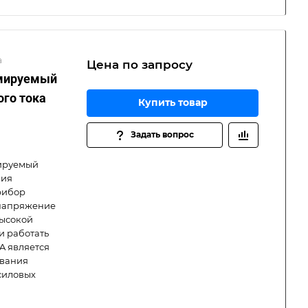
а
Цена по зап
р
осу
ммируемый
ого тока
Купить товар
Задать вопрос
мируемый
ния
Прибор
 напряжение
высокой
и работать
A является
ования
силовых