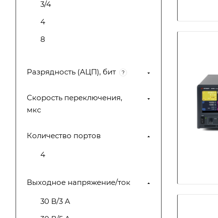
3/4
4
8
Разрядность (АЦП), бит
?
Скорость переключения,
мкс
Количество портов
4
Выходное напряжение/ток
30 В/3 А