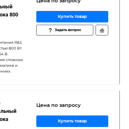
Цена по зап
р
осу
льный
ока 800
Купить товар
Задать вопрос
итания R&S
тью 800 Вт.
64 В.
ния сложных
оматике и
ниях.
а
Цена по зап
р
осу
альный
тока
Купить товар