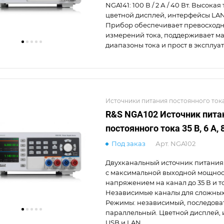
NGA141: 100 В / 2 А / 40 Вт. Высокая
цветной дисплей, интерфейсы LAN
Прибор обеспечивает превосходн
измерений тока, поддерживает м
диапазоны тока и прост в эксплуа
Источники питания постоянного ток
R&S NGA102 Источник пита
постоянного тока 35 В, 6 А, 
Под заказ
Арт.
NGA102
Двухканальный источник питания
с максимальной выходной мощност
напряжением на канал до 35 В и то
Независимые каналы для сложных
Режимы: независимый, последова
параллельный. Цветной дисплей,
USB и LAN.