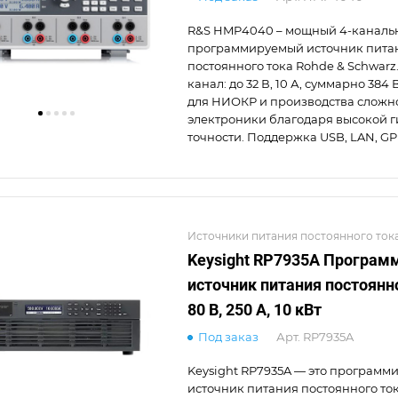
R&S HMP4040 – мощный 4-каналь
программируемый источник пита
постоянного тока Rohde & Schwarz
канал: до 32 В, 10 А, суммарно 384 
для НИОКР и производства сложн
электроники благодаря высокой г
точности. Поддержка USB, LAN, GP
Источники питания постоянного ток
Keysight RP7935A Програ
источник питания постоянн
80 В, 250 А, 10 кВт
Под заказ
Арт.
RP7935A
Keysight RP7935A — это програм
источник питания постоянного то