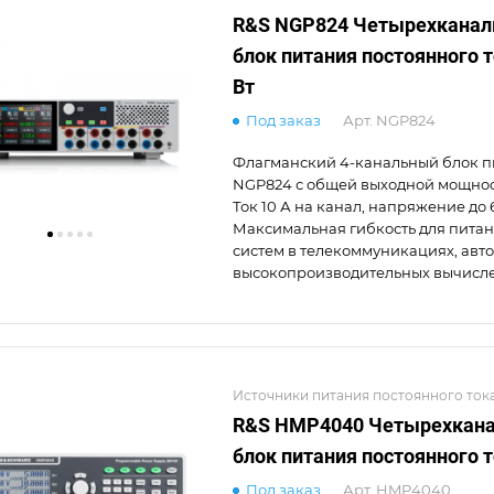
R&S NGP824 Четырехкана
блок питания постоянного т
Вт
Под заказ
Арт.
NGP824
Флагманский 4-канальный блок п
NGP824 с общей выходной мощнос
Ток 10 А на канал, напряжение до 
Максимальная гибкость для пита
систем в телекоммуникациях, авт
высокопроизводительных вычисле
Источники питания постоянного ток
R&S HMP4040 Четырехкан
блок питания постоянного 
Под заказ
Арт.
HMP4040