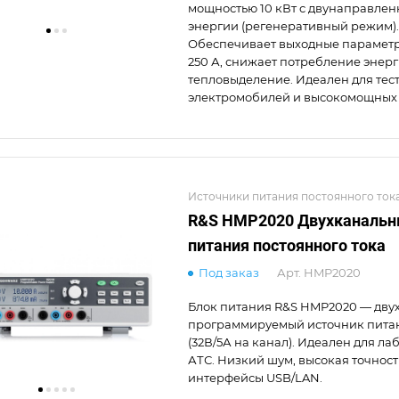
мощностью 10 кВт с двунаправлен
энергии (регенеративный режим).
Обеспечивает выходные параметр
250 А, снижает потребление энерг
тепловыделение. Идеален для те
электромобилей и высокомощных 
Источники питания постоянного ток
R&S HMP2020 Двухканальн
питания постоянного тока
Под заказ
Арт.
HMP2020
Блок питания R&S HMP2020 — дву
программируемый источник питан
(32В/5А на канал). Идеален для ла
АТС. Низкий шум, высокая точност
интерфейсы USB/LAN.