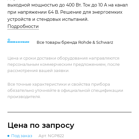
выходной мощностью до 400 Вт. Ток до 10 А на канал
при напряжении 64 В. Решение для энергоемких
устройств и стендовых испытаний.
Подробности
Все товары бренда Rohde & Schwarz
Цена и сроки доставки оборудования направляются
персональным коммерческим предложением, после
рассмотрения вашей заявки.
Все точные характеристики и свойства прибора
обязательно уточняйте в официальной спецификации
производителя.
Цена по зап
р
осу
Под заказ
Арт.
NGP822