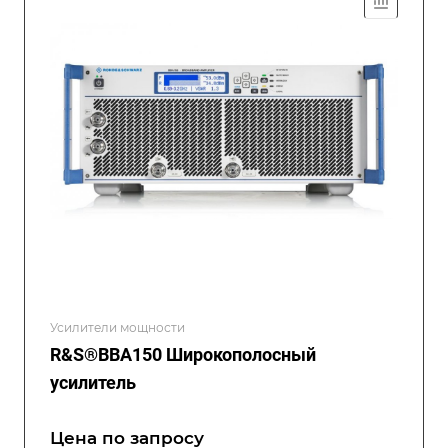
Усилители мощности
R&S®BBA150 Широкополосный
усилитель
Цена по зап
р
осу