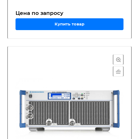
Цена по зап
р
осу
Купить товар