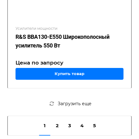
Усилители мощности
R&S BBA130-E550 Широкополосный
усилитель 550 Вт
Цена по зап
р
осу
Купить товар
Загрузить еще
1
2
3
4
5