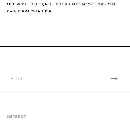
большинства задач, связанных с измерением и
анализом сигналов.
Подписывайтесь
на новости и акции
Компания
Каталог
О компании
Реквизиты
Информация
Осциллографы