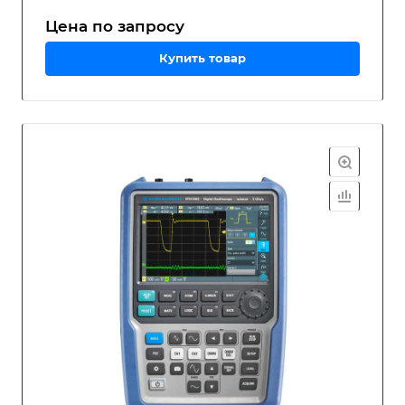
Цена по зап
р
осу
Купить товар