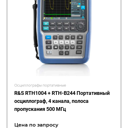
Осциллографы портативные
R&S RTH1004 + RTH-B244 Портативный
осциллограф, 4 канала, полоса
пропускания 500 МГц
Цена по зап
р
осу