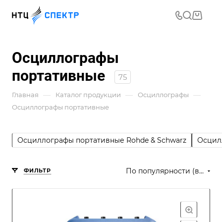
Осциллографы
портативные
75
—
—
—
Главная
Каталог продукции
Осциллографы
Осциллографы портативные
Осциллографы портативные Rohde & Schwarz
Осцил
По популярности (возрастание)
ФИЛЬТР