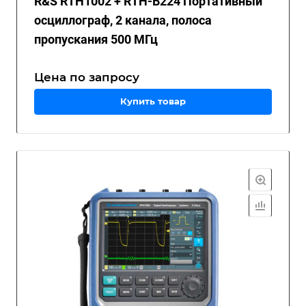
R&S RTH1002 + RTH-B224 Портативный
осциллограф, 2 канала, полоса
пропускания 500 МГц
Цена по зап
р
осу
Купить товар