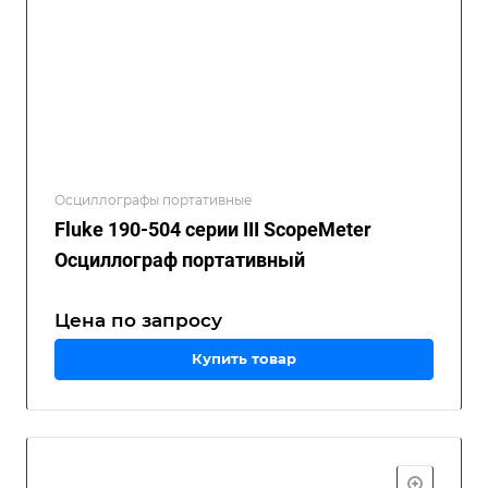
Осциллографы портативные
Fluke 190-504 серии III ScopeMeter
Осциллограф портативный
Цена по зап
р
осу
Купить товар