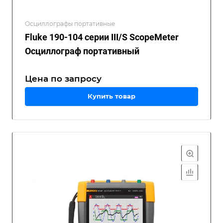
Осциллографы портативные
Fluke 190-104 серии III/S ScopeMeter
Осциллограф портативный
Цена по зап
р
осу
Купить товар