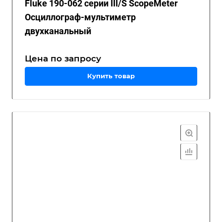
Fluke 190-062 серии III/S ScopeMeter
Осциллограф-мультиметр
двухканальный
Цена по зап
р
осу
Купить товар