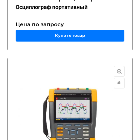
Осциллограф портативный
Цена по зап
р
осу
Купить товар