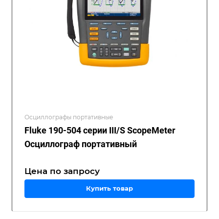
Осциллографы портативные
Fluke 190-504 серии III/S ScopeMeter
Осциллограф портативный
Цена по зап
р
осу
Купить товар