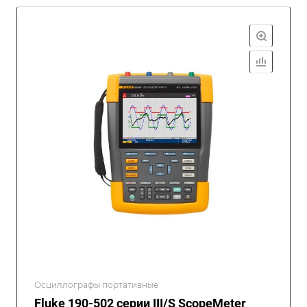
Осциллографы портативные
Fluke 190-502 серии III/S ScopeMeter