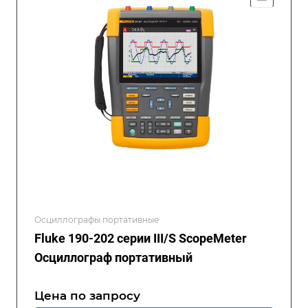
Осциллографы портативные
Fluke 190-202 серии III/S ScopeMeter
Осциллограф портативный
Цена по зап
р
осу