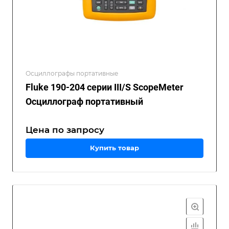
Осциллографы портативные
Fluke 190-204 серии III/S ScopeMeter
Осциллограф портативный
Цена по зап
р
осу
Купить товар