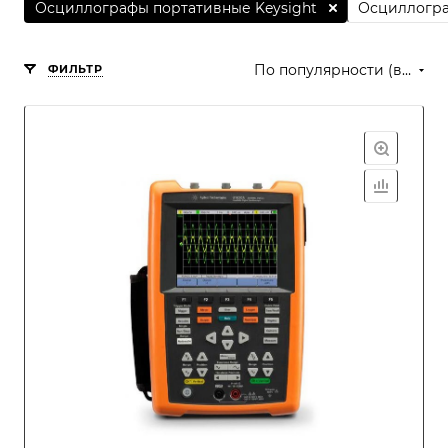
Осциллографы портативные Keysight
Осциллогра
По популярности (возрастание)
ФИЛЬТР