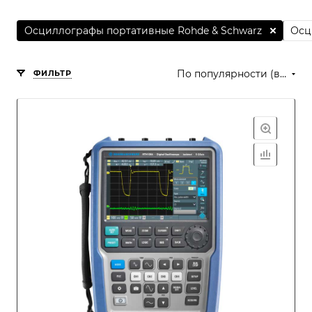
Осциллографы портативные Rohde & Schwarz
Осц
По популярности (возрастание)
ФИЛЬТР