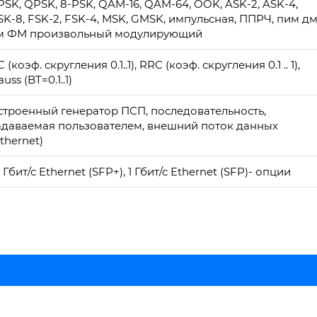
PSK, QPSK, 8-PSK, QAM-16, QAM-64, OOK, ASK-2, ASK-4,
SK-8, FSK-2, FSK-4, MSK, GMSK, импульсная, ППРЧ, пим д
м ФМ произвольный модулирующий
 (коэф. скругления 0.1..1), RRC (коэф. скругления 0.1 .. 1),
uss (BT=0.1..1)
строенный генератор ПСП, последовательность,
адаваемая пользователем, внешний поток данных
Ethernet)
 Гбит/с Ethernet (SFP+), 1 Гбит/с Ethernet (SFP)- опции