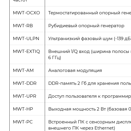
MWT-OCXO
Термостатированный опорный гене
MWT-RB
Рубидиевый опорный генератор
MWT-ULPN
Ультранизкий фазовый шум (-139 дБн/Г
MWT-EXTIQ
Внешний 1/Q вход (ширина полосы мо
6 ГГц)
MWT-AM
Аналоговая модуляция
MWT-DDR
DDR-память 2 Гб для хранения пол
MWT-UPR
Доступ пользователя к программ
MWT-HP
Выходная мощность 2 Вт (базовая 0.
MWT-PC
Встроенный ПК с сенсорным диспле
внешнего ПК через Ethernet)