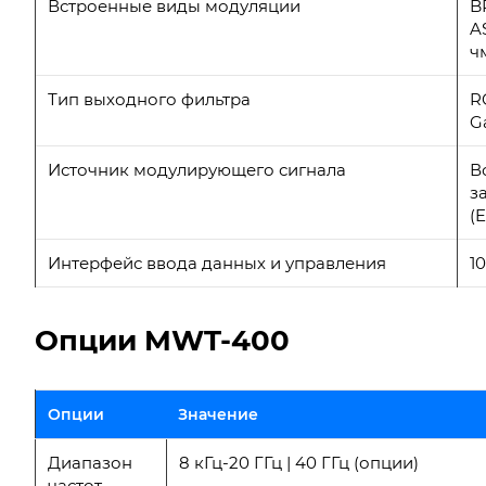
Встроенные виды модуляции
B
A
ч
Тип выходного фильтра
RC
Ga
Источник модулирующего сигнала
В
з
(
Интерфейс ввода данных и управления
10
Опции MWT-400
Опции
Значение
Диапазон
8 кГц-20 ГГц | 40 ГГц (опции)
частот