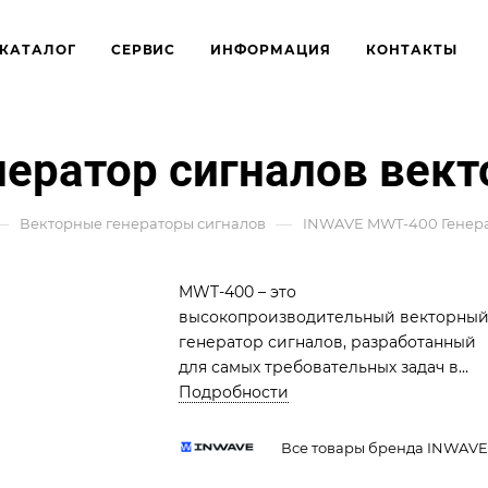
КАТАЛОГ
СЕРВИС
ИНФОРМАЦИЯ
КОНТАКТЫ
ератор сигналов век
—
—
Векторные генераторы сигналов
INWAVE MWT-400 Генера
MWT-400 – это
высокопроизводительный векторны
генератор сигналов, разработанный
для самых требовательных задач в
области радиоэлектроники. Он
Подробности
сочетает в себе широчайший диапаз
частот, высокую выходную мощность 
Все товары бренда INWAVE
исключительную точность