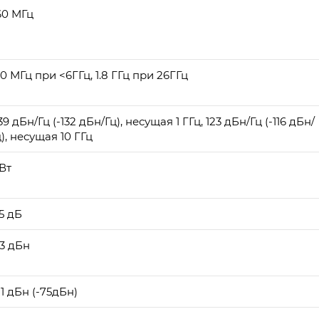
60 МГц
40 МГц при <6ГГц, 1.8 ГГц при 26ГГц
39 дБн/Гц (-132 дБн/Гц), несущая 1 ГГц, 123 дБн/Гц (-116 дБн/
ц), несущая 10 ГГц
 Вт
.5 дБ
53 дБн
81 дБн (-75дБн)