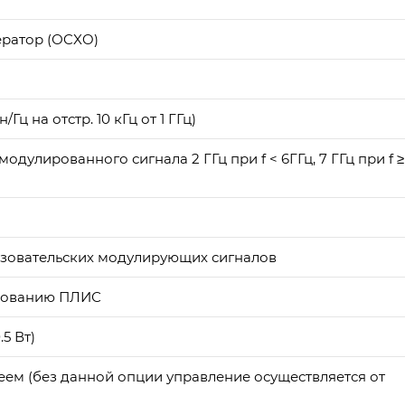
ратор (ОCXO)
ц на отстр. 10 кГц от 1 ГГц)
дулированного сигнала 2 ГГц при f < 6ГГц, 7 ГГц при f ≥
ьзовательских модулирующих сигналов
ированию ПЛИС
5 Вт)
ем (без данной опции управление осуществляется от