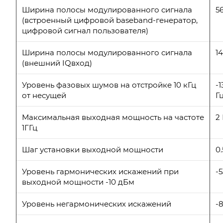
Ширина полосы модулированного сигнала
5
(встроенный цифровой baseband-генератор,
цифровой сигнал пользователя)
Ширина полосы модулированного сигнала
1
(внешний IQвход)
Уровень фазовых шумов на отстройке 10 кГц
-1
от несущей
Г
Максимальная выходная мощность на частоте
2
1ГГц
Шаг установки выходной мощности
0
Уровень гармонических искажений при
-
выходной мощности -10 дБм
Уровень негармонических искажений
-