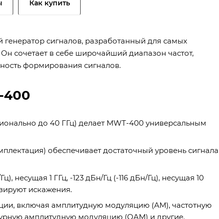
ы
Как купить
 генератор сигналов, разработанный для самых
 Он сочетает в себе широчайший диапазон частот,
ность формирования сигналов.
-400
пционально до 40 ГГц) делает MWT-400 универсальным
омплектация) обеспечивает достаточный уровень сигнала
, несущая 1 ГГц, -123 дБн/Гц (-116 дБн/Гц), несущая 10
зируют искажения.
ии, включая амплитудную модуляцию (АМ), частотную
урную амплитудную модуляцию (QAM) и другие.