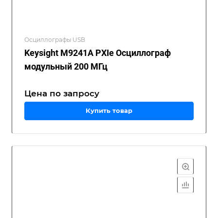
Осциллографы USB
Keysight M9241A PXIe Осциллограф
модульный 200 МГц
Цена по зап
р
осу
Купить товар