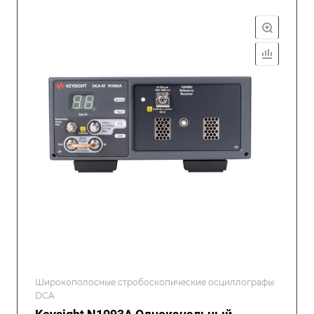
Широкополосные стробоскопические осциллографы
DCA