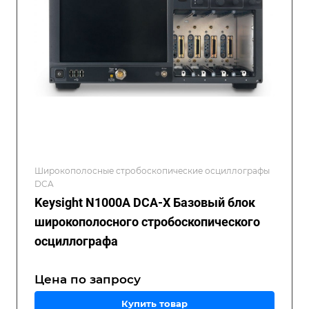
Широкополосные стробоскопические осциллографы
DCA
Keysight N1000A DCA-X Базовый блок
широкополосного стробоскопического
осциллографа
Цена по зап
р
осу
Купить товар