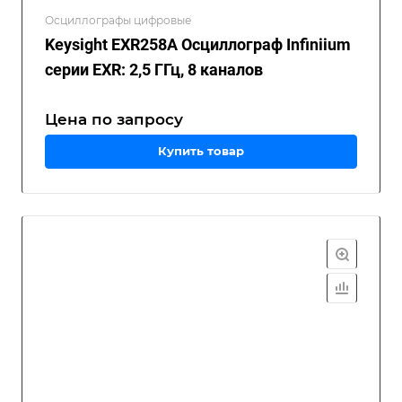
Осциллографы цифровые
Keysight EXR258A Осциллограф Infiniium
серии EXR: 2,5 ГГц, 8 каналов
Цена по зап
р
осу
Купить товар