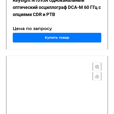
Keysight N1093A Одноканальный
оптический осциллограф DCA-M 60 ГГц с
опциями CDR и PTB
Цена по зап
р
осу
Купить товар