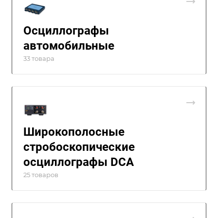
Осциллографы
автомобильные
33 товара
Широкополосные
стробоскопические
осциллографы DCA
25 товаров