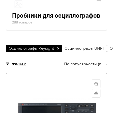
Пробники для осциллографов
288 товаров
Осциллографы Keysight
Осциллографы UNI-T
О
По популярности (возрастание)
ФИЛЬТР