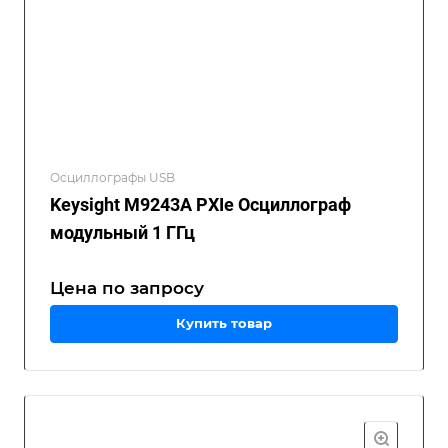
Осциллографы USB
Keysight M9243A PXIe Осциллограф
модульный 1 ГГц
Цена по зап
р
осу
Купить товар