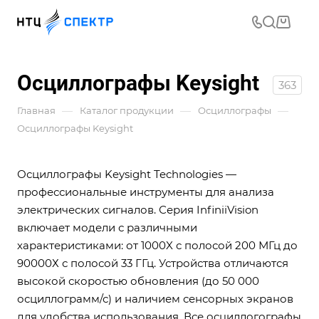
Осциллографы Keysight
363
—
—
—
Главная
Каталог продукции
Осциллографы
Осциллографы Keysight
Осциллографы Keysight Technologies —
профессиональные инструменты для анализа
электрических сигналов. Серия InfiniiVision
включает модели с различными
характеристиками: от 1000X с полосой 200 МГц до
90000Х с полосой 33 ГГц. Устройства отличаются
высокой скоростью обновления (до 50 000
осциллограмм/с) и наличием сенсорных экранов
для удобства использования. Все осциллогографы