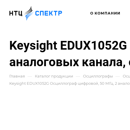
О КОМПАНИИ
Keysight EDUX1052G
аналоговых канала,
—
—
—
Главная
Каталог продукции
Осциллографы
Ос
Keysight EDUX1052G Осциллограф цифровой, 50 МГц, 2 анало