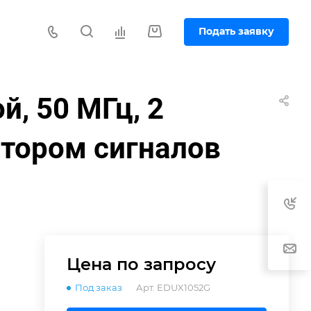
Подать заявку
, 50 МГц, 2
атором сигналов
Цена по зап
р
осу
Под заказ
Арт.
EDUX1052G
,