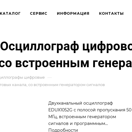
КАТАЛОГ
СЕРВИС
ИНФОРМАЦИЯ
КОНТАКТЫ
 Осциллограф цифровой
 со встроенным генер
—
циллографы цифровые
говых канала, со встроенным генератором сигналов
Двухканальный осциллограф
EDUX1052G с полосой пропускания 50
МГц, встроенным генератором
сигналов и программным
обеспечением для ПК для управления
Подробности