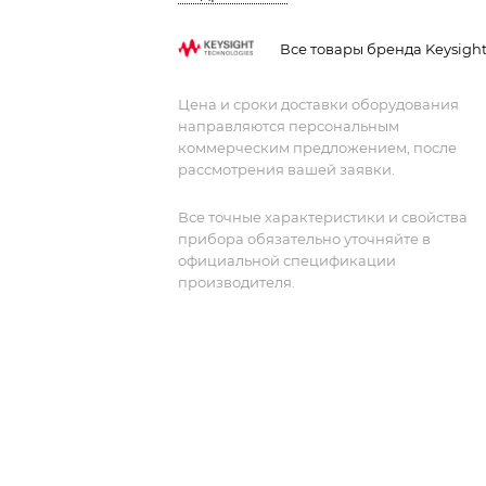
сбора и анализа данных. Компактный,
функциональный, универсальный.
Все товары бренда Keysigh
Цена и сроки доставки оборудования
направляются персональным
коммерческим предложением, после
рассмотрения вашей заявки.
Все точные характеристики и свойства
прибора обязательно уточняйте в
официальной спецификации
производителя.