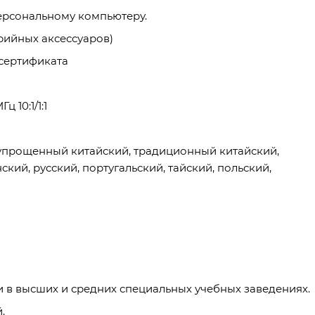
ерсональному компьютеру.
ерийных аксессуаров)
 сертификата
 10:1/1:1
 упрощенный китайский, традиционный китайский,
кий, русский, португальский, тайский, польский,
 в высших и средних специальных учебных заведениях.
.