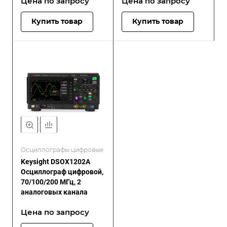
Цена по зап
р
осу
Цена по зап
р
осу
генератором сигналов
Купить товар
Купить товар
Осциллографы цифровые
Keysight DSOX1202A
Осциллограф цифровой,
70/100/200 МГц, 2
аналоговых канала
Цена по зап
р
осу