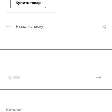
Купить товар
Назад к списку
Подписывайтесь
на новости и акции
Компания
Каталог
О компании