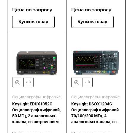
плюс 8 цифровых
плюс 8 цифровых
Цена по зап
р
осу
Цена по зап
р
осу
каналов
каналов
Купить товар
Купить товар
Осциллографы цифровые
Осциллографы цифровые
Keysight EDUX1052G
Keysight DSOX1204G
Осциллограф цифровой,
Осциллограф цифровой
50 МГц, 2 аналоговых
70/100/200 МГц, 4
канала, со встроенным
аналоговых канала, со
генератором сигналов
встроенным