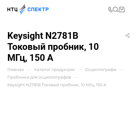
Keysight N2781B
Токовый пробник, 10
МГц, 150 A
—
—
—
Главная
Каталог продукции
Осциллографы
—
Пробники для осциллографов
Keysight N2781B Токовый пробник, 10 МГц, 150 A