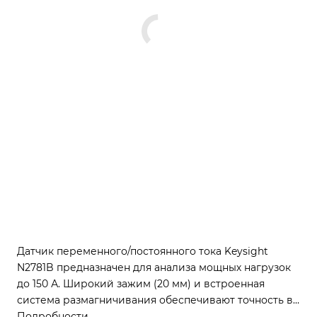
Датчик переменного/постоянного тока Keysight
N2781B предназначен для анализа мощных нагрузок
до 150 А. Широкий зажим (20 мм) и встроенная
система размагничивания обеспечивают точность в
силовой электронике. Оптимален для тестирования
Подробности