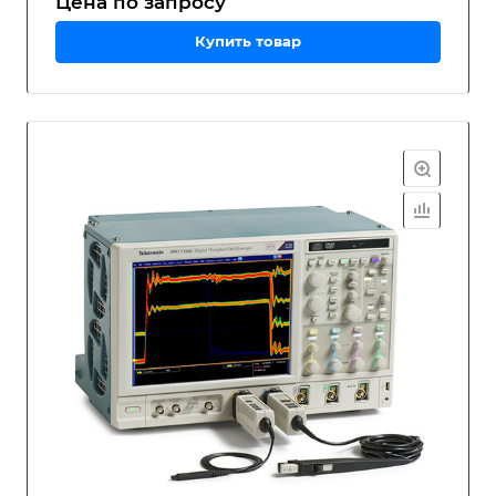
Цена по зап
р
осу
Купить товар