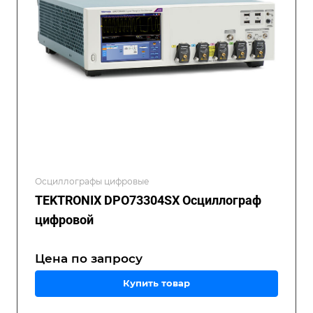
Осциллографы цифровые
TEKTRONIX DPO73304SX Осциллограф
цифровой
Цена по зап
р
осу
Купить товар