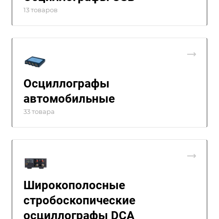
13 товаров
Осциллографы
автомобильные
33 товара
Широкополосные
стробоскопические
осциллографы DCA