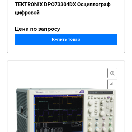
TEKTRONIX DPO73304DX Осциллограф
цифровой
Цена по зап
р
осу
Купить товар