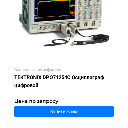
Осциллографы цифровые
TEKTRONIX DPO71254C Осциллограф
цифровой
Цена по зап
р
осу
Купить товар