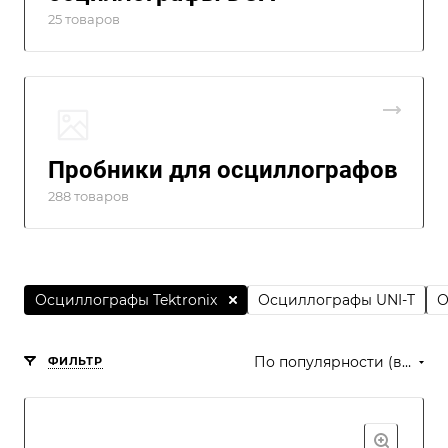
25 товаров
Пробники для осциллографов
288 товаров
Осциллографы Tektronix
Осциллографы UNI-T
О
По популярности (возрастание)
ФИЛЬТР