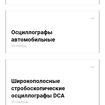
Осциллографы
автомобильные
33 товара
Широкополосные
стробоскопические
осциллографы DCA
25 товаров