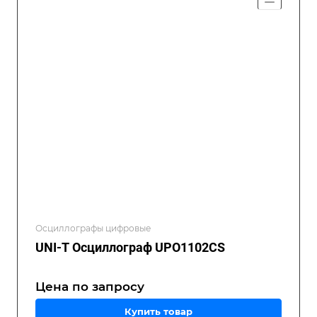
Осциллографы цифровые
UNI-T Осциллограф UPO1102CS
Цена по зап
р
осу
Купить товар