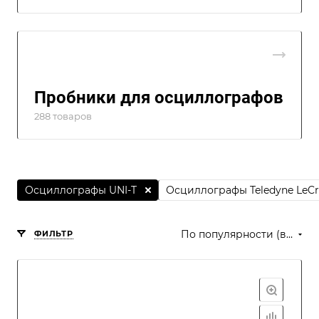
Пробники для осциллографов
288 товаров
Осциллографы UNI-T
Осциллографы Teledyne LeC
По популярности (возрастание)
ФИЛЬТР