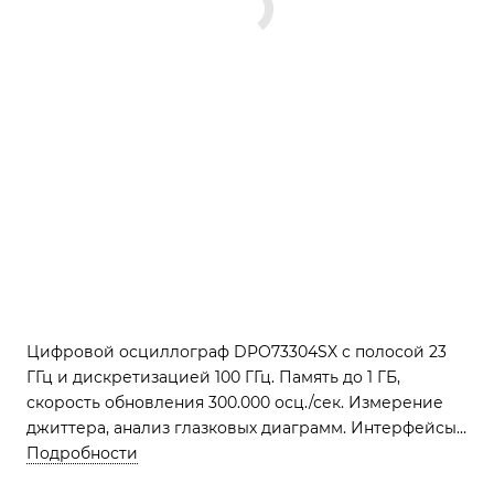
Цифровой осциллограф DPO73304SX с полосой 23
ГГц и дискретизацией 100 ГГц. Память до 1 ГБ,
скорость обновления 300.000 осц./сек. Измерение
джиттера, анализ глазковых диаграмм. Интерфейсы
USB, LAN, GPIB, RS-238. Сенсорный дисплей 30,7 см.
Подробности