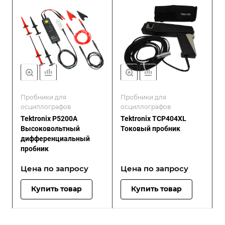
Пробники для
Пробники для
осциллографов
осциллографов
Tektronix P5200A
Tektronix TCP404XL
Высоковольтный
Токовый пробник
дифференциальный
пробник
Цена по зап
р
осу
Цена по зап
р
осу
Купить товар
Купить товар