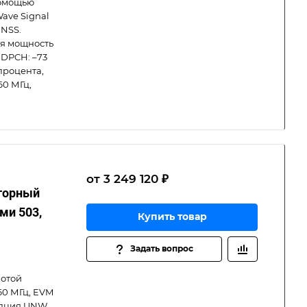
помощью
ave Signal
GNSS.
ая мощность
 DPCH: –73
 процента,
60 МГц,
от 3 249 120 ₽
кторный
ми 503,
Купить товар
Задать вопрос
лотой
60 МГц, EVM
 Опция UNW