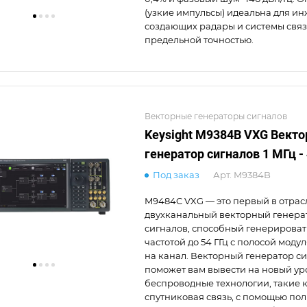
(узкие импульсы) идеальна для и
создающих радары и системы свя
предельной точностью.
Векторные генераторы сигналов
Keysight M9384B VXG Вект
генератор сигналов 1 МГц - 
Под заказ
Арт.
M9384B
M9484C VXG — это первый в отрас
двухканальный векторный генера
сигналов, способный генерироват
частотой до 54 ГГц с полосой модул
на канал. Векторный генератор с
поможет вам вывести на новый ур
беспроводные технологии, такие к
спутниковая связь, с помощью по