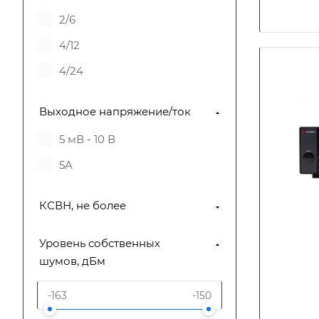
2/6
4/12
4/24
Выходное напряжение/ток
5 мВ - 10 В
5A
КСВН, не более
Уровень собственных
шумов, дБм