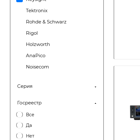
Tektronix
Rohde & Schwarz
Rigol
Holzworth
AnaPico
Noisecom
Boonton
Серия
National Instruments
Keithley
Госреестр
SRS
Все
Ceyear
Да
Anritsu
Нет