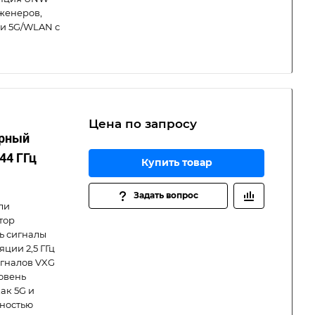
нженеров,
зи 5G/WLAN с
Цена по зап
р
осу
орный
44 ГГц
Купить товар
Задать вопрос
ли
тор
ь сигналы
яции 2,5 ГГц
игналов VXG
овень
ак 5G и
лностью