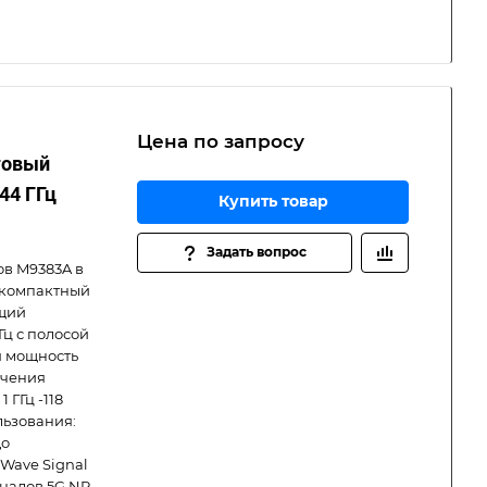
Цена по зап
р
осу
говый
44 ГГц
Купить товар
Задать вопрос
ов M9383A в
 компактный
щий
Гц с полосой
я мощность
ючения
 ГГц -118
льзования:
до
hWave Signal
налов 5G NR.