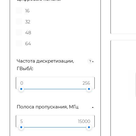
INWAVE
6
16
МИКРАН
8
32
Sinwave
48
OROLIA
64
VESNA
МИГ Трейдинг
Частота дискретизации,
?
Infosteraluna
ГВыб/с
Полоса пропускания, МГц