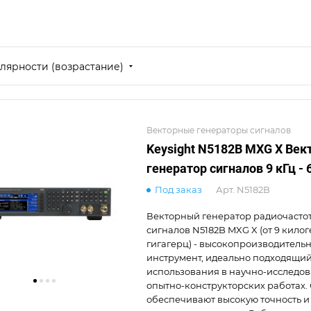
лярности (возрастание)
Векторные генераторы сигналов
Keysight N5182B MXG X Ве
генератор сигналов 9 кГц - 
Под заказ
Арт.
N5182B
Векторный генератор радиочасто
сигналов N5182B MXG X (от 9 килог
гигагерц) - высокопроизводитель
инструмент, идеально подходящий
использования в научно-исследов
опытно-конструкторских работах.
обеспечивают высокую точность и