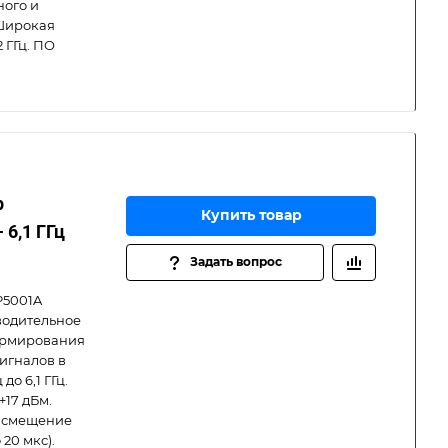
ного и
Широкая
 ГГц. ПО
р
Купить товар
 6,1 ГГц
Задать вопрос
P5001A
водительное
формирования
игналов в
до 6,1 ГГц.
+17 дБм.
ц, смещение
20 мкс).