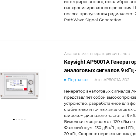
интегрированного, откалиброван
синхронизированного решения. 
полоса пропускания радиочастот 2
PathWave Signal Generation.
Аналоговые генераторы сигналов
Keysight AP5001A Генерато
аналоговых сигналов 9 кГц -
Под заказ
Арт.
AP5001A-502
Генератор аналоговых сигналов A
представляет собой высокопроиз
устройство, разработанное для 
стабильных и точных аналоговых с
широком диапазоне частот от 9 кГц 
Выходная мощность от -120 дБм до 
Фазовый шум -130 дБн/Гц при 1 ГГ
20 кГц. Скорость переключения (до 