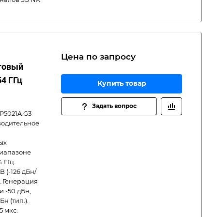
Цена по зап
р
осу
оговый
54 ГГц
Купить товар
Задать вопрос
P5021A G3
водительное
ых
диапазоне
4 ГГц.
 (-126 дБн/
). Генерация
 -50 дБн,
н (тип.).
 мкс.