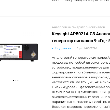
Аналоговые генераторы сигналов
Keysight AP5021A G3 Анал
генератор сигналов 9 кГц - 
Под заказ
Арт.
AP5021A
Аналоговый генератор сигналов A
представляет собой высокопроиз
устройство, предназначенное для
формирования стабильных и точн
аналоговых сигналов в широком 
частот от 9 кГц до 12,75, 20, 40 или 5
Низкий уровень фазового шума SSB
Гц тип. при 10 ГГц смещении 10 кГц
высококачественных гармоник при
паразитных сигналов X-Band -80 дБ
Высокая скорость переключения 15