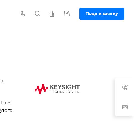
Подать заявку
ых
Гц с
утого,