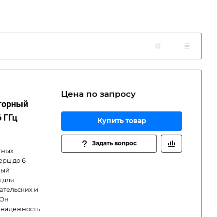
Цена по зап
р
осу
кторный
6 ГГц
Купить товар
Задать вопрос
тных
ерц до 6
ный
 для
ательских и
 Он
 надежность