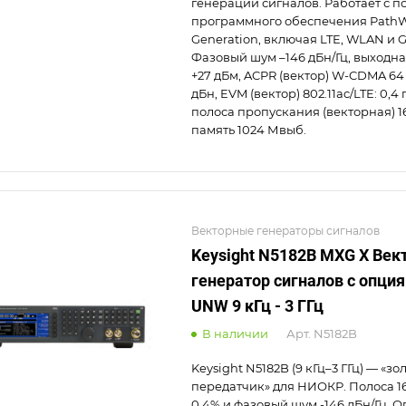
генерации сигналов. Работает с 
программного обеспечения PathW
Generation, включая LTE, WLAN и 
Фазовый шум –146 дБн/Гц, выходн
+27 дБм, ACPR (вектор) W-CDMA 64
дБн, EVM (вектор) 802.11ac/LTE: 0,4
полоса пропускания (векторная) 1
память 1024 Мвыб.
Векторные генераторы сигналов
Keysight N5182B MXG X Ве
генератор сигналов с опция
UNW 9 кГц - 3 ГГц
В наличии
Арт.
N5182B
Keysight N5182B (9 кГц–3 ГГц) — «зо
передатчик» для НИОКР. Полоса 1
0,4% и фазовый шум -146 дБн/Гц.