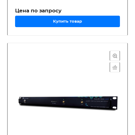
Цена по зап
р
осу
Купить товар