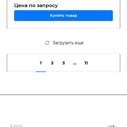
Цена по зап
р
осу
Купить товар
Загрузить еще
1
2
3
...
11
Подписывайтесь
на новости и акции