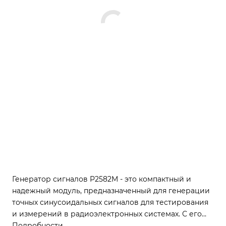
Генератор сигналов P2582M - это компактный и
надежный модуль, предназначенный для генерации
точных синусоидальных сигналов для тестирования
и измерений в радиоэлектронных системах. С его
помощью вы сможете создавать сигналы различной
Подробности