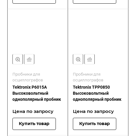
Пробники для
Пробники для
осциллографов
осциллографов
Tektronix P6015A
Tektronix TPP0850
Высоковольтный
Высоковольтный
однополярный пробник
однополярный пробник
Цена по зап
р
осу
Цена по зап
р
осу
Купить товар
Купить товар