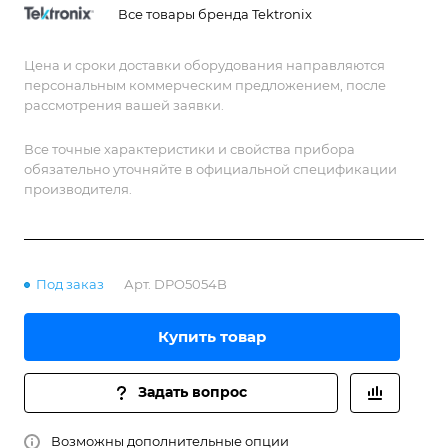
пс до 1000 с/дел. Доступна синхронизация по
Все товары бренда Tektronix
внешним и внутренним сигналам, а также по
логической модели и шинам. Автоматические
Цена и сроки доставки оборудования направляются
измерения включают 53 параметра.
персональным коммерческим предложением, после
рассмотрения вашей заявки.
Все точные характеристики и свойства прибора
обязательно уточняйте в официальной спецификации
производителя.
Под заказ
Арт.
DPO5054B
Купить товар
Задать вопрос
Возможны дополнительные опции