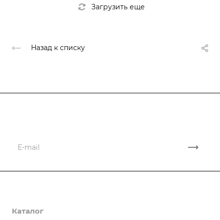
Загрузить еще
Назад к списку
Подписывайтесь
на новости и акции
Компания
Каталог
О компании