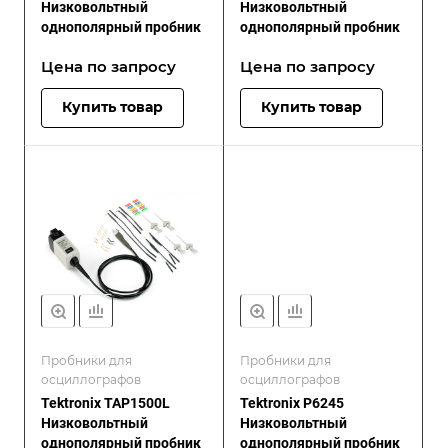
Низковольтный
Низковольтный
однополярный пробник
однополярный пробник
Цена по зап
р
осу
Цена по зап
р
осу
Купить товар
Купить товар
Пробники для
Пробники для
осциллографов
осциллографов
Tektronix TAP1500L
Tektronix P6245
Низковольтный
Низковольтный
однополярный пробник
однополярный пробник