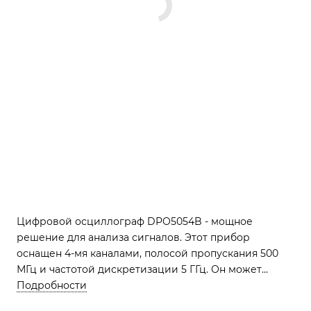
Цифровой осциллограф DPO5054B - мощное
решение для анализа сигналов. Этот прибор
оснащен 4-мя каналами, полосой пропускания 500
МГц и частотой дискретизации 5 ГГц. Он может
хранить до 25 МБ данных (опционально до 50 МБ или
Подробности
125 МБ). Коэффициент развертки варьируется от 12,5