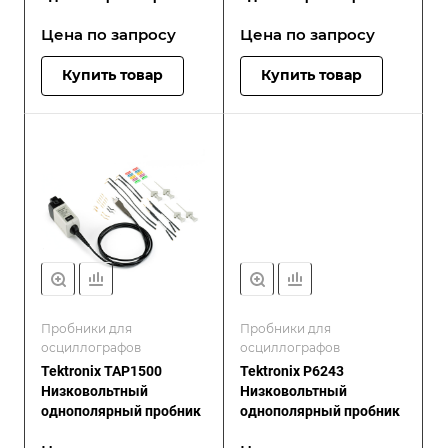
Цена по зап
р
осу
Цена по зап
р
осу
Купить товар
Купить товар
Пробники для
Пробники для
осциллографов
осциллографов
Tektronix TAP1500
Tektronix P6243
Низковольтный
Низковольтный
однополярный пробник
однополярный пробник