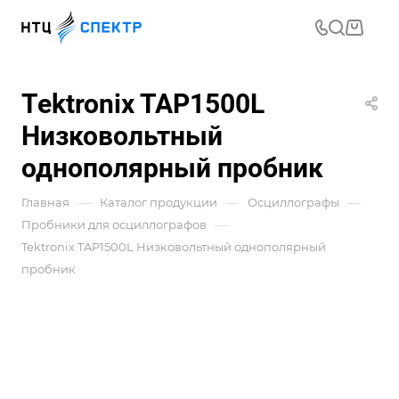
Tektronix TAP1500L
Низковольтный
однополярный пробник
—
—
—
Главная
Каталог продукции
Осциллографы
—
Пробники для осциллографов
Tektronix TAP1500L Низковольтный однополярный
пробник