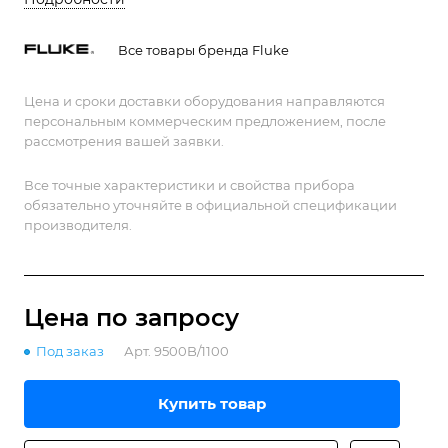
управление через GPIB.
Все товары бренда Fluke
Цена и сроки доставки оборудования направляются
персональным коммерческим предложением, после
рассмотрения вашей заявки.
Все точные характеристики и свойства прибора
обязательно уточняйте в официальной спецификации
производителя.
Цена по зап
р
осу
Под заказ
Арт.
9500B/1100
Купить товар