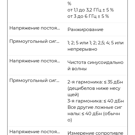
%
от 1,1 до 3,2 ГГц ± 5 %
от 3 до 6 ГГц ± 5 %
Напряжение постоянного тока
Ранжирование
Прямоугольный сигнал
1; 2; 5 или 1; 2; 2,5; 4; 5 или
непрерывно
Напряжение постоянного тока
Чистота синусоидально
й волны
Прямоугольный сигнал
2-я гармоника: ≤ 35 дБн
(децибелов ниже несу
щей)
3-я гармоника: ≤ 40 дБн
Все другие ложные сиг
налы: ≤ 40 дБн (обычн
о)
Напряжение постоянного тока
Измерение сопротивле