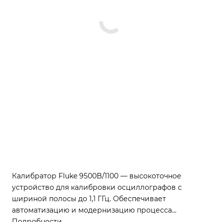
Калибратор Fluke 9500B/1100 — высокоточное
устройство для калибровки осциллографов с
шириной полосы до 1,1 ГГц. Обеспечивает
автоматизацию и модернизацию процесса
калибровки. Поддерживает дистанционное
Подробности