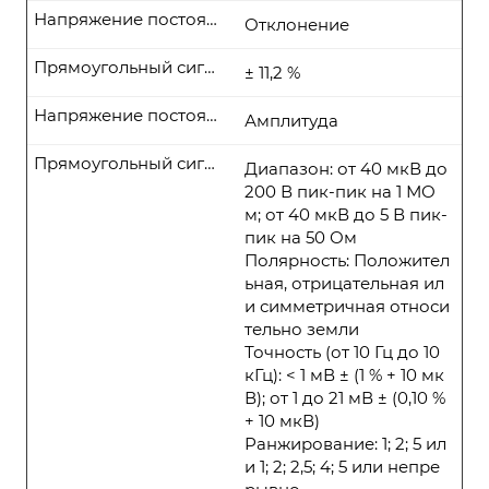
Напряжение постоянного тока
Отклонение
Прямоугольный сигнал
± 11,2 %
Напряжение постоянного тока
Амплитуда
Прямоугольный сигнал
Диапазон: от 40 мкВ до
200 В пик-пик на 1 МО
м; от 40 мкВ до 5 В пик-
пик на 50 Ом
Полярность: Положител
ьная, отрицательная ил
и симметричная относи
тельно земли
Точность (от 10 Гц до 10
кГц): < 1 мВ ± (1 % + 10 мк
В); от 1 до 21 мВ ± (0,10 %
+ 10 мкВ)
Ранжирование: 1; 2; 5 ил
и 1; 2; 2,5; 4; 5 или непре