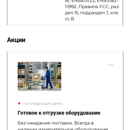
и). EN55011/22; EN50082-
1:1992. Правила FCC, раз
дел 15, подраздел J, кла
сс B
Акции
на следующий день
Готовое к отгрузке оборудование
Без ожидания поставок. Всегда в
наличии измерительное оборудование