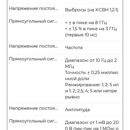
Напряжение постоянного тока
Выбросы (на КСВН 1,2:1)
Прямоугольный сигнал
< ± в пике на 8 ГГц
< ± 1,5 % в пике на 3 ГГц
(первые 10 нс)
Напряжение постоянного тока
Частота
Прямоугольный сигнал
Диапазон: от 10 Гц до 2
МГц
Точность: ± 0,25 миллио
нной доли
Ранжирование: 1; 2; 5 ил
и 1; 2; 2,5; 4; 5 или непре
рывно
Напряжение постоянного тока
Амплитуда
Прямоугольный сигнал
Диапазон: от 1 мВ до 20
0 В пик-пик на 1 МОм; о