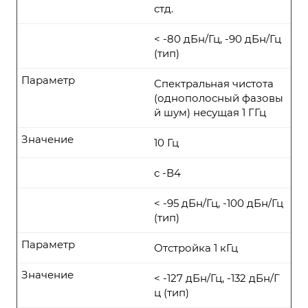
стд.
< -80 дБн/Гц, -90 дБн/Гц
(тип)
Параметр
Спектральная чистота
(однополосный фазовы
й шум) несущая 1 ГГц
Значение
10 Гц
с -В4
< -95 дБн/Гц, -100 дБн/Гц
(тип)
Параметр
Отстройка 1 кГц
Значение
< -127 дБн/Гц, -132 дБн/Г
ц (тип)