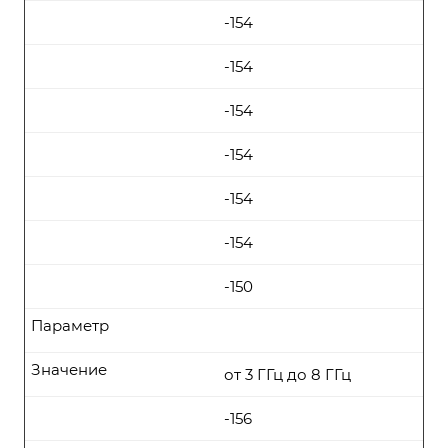
-154
-154
-154
-154
-154
-154
-150
Параметр
Значение
от 3 ГГц до 8 ГГц
-156