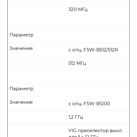
320 МГц
Параметр
Значение
с опц. FSW-B512/512R
512 МГц
Параметр
Значение
с опц. FSW-B1200
1,2 ГГц
YIG преселектор выкл.
для f > 12 ГГц