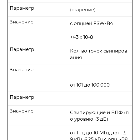
Параметр
(старение)
Значение
с опцией FSW-B4
+/-3 x 10-8
Параметр
Кол-во точек свипиров
ания
Значение
от 101 до 100’000
Параметр
Значение
Свипирующие и БПФ (п
о уровню -3 дБ)
от 1 Гц до 10 МГц, доп. 3,
9 кГц, 6,25 кГц с опц. -В8