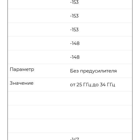
-153
-153
-153
-148
-148
Параметр
Без предусилителя
Значение
от 25 ГГц до 34 ГГц
-147