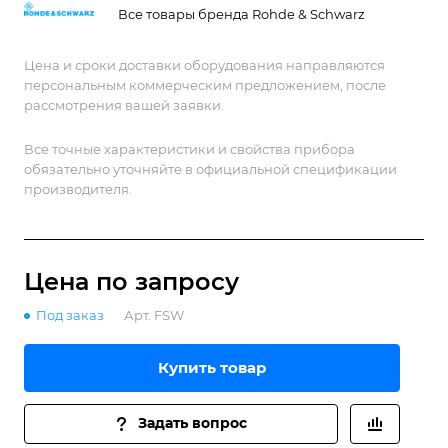
эталон без компромиссов.
Все товары бренда Rohde & Schwarz
Цена и сроки доставки оборудования направляются
персональным коммерческим предложением, после
рассмотрения вашей заявки.
Все точные характеристики и свойства прибора
обязательно уточняйте в официальной спецификации
производителя.
Цена по зап
р
осу
Под заказ
Арт.
FSW
Купить товар
Задать вопрос