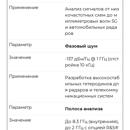
Применение
Анализ сигналов от низ
кочастотных схем до м
иллиметровых волн 5G
и автомобильных рада
ров
Параметр
Фазовый шум
Значение
-137 дБн/Гц @ 1 ГГц (отст
ройка 10 кГц)
Применение
Разработка высокостаб
ильных гетеродинов дл
я радаров и телекомму
никационных систем
Параметр
Полоса анализа
Значение
До 8.3 ГГц (внутренняя),
до 2 ГГц с опцией R&S®