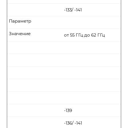
-133/ -141
Параметр
Значение
от 55 ГГц до 62 ГГц
-139
-136/ -141