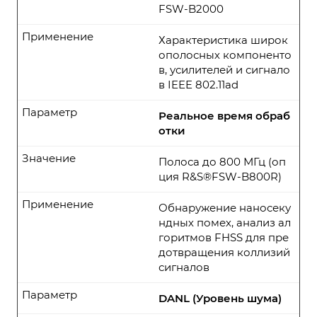
FSW-B2000
Применение
Характеристика широк
ополосных компоненто
в, усилителей и сигнало
в IEEE 802.11ad
Параметр
Реальное время обраб
отки
Значение
Полоса до 800 МГц (оп
ция R&S®FSW-B800R)
Применение
Обнаружение наносеку
ндных помех, анализ ал
горитмов FHSS для пре
дотвращения коллизий
сигналов
Параметр
DANL (Уровень шума)