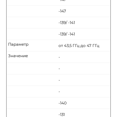
-147
-139/ -141
-139/ -141
Параметр
от 43,5 ГГц до 47 ГГц
Значение
-
-
-
-
-140
-131