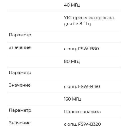
40 МГц
YIG преселектор выкл.
для f > 8 ГГц
Параметр
Значение
с опц. FSW-B80
80 МГц
Параметр
Значение
с опц. FSW-B160
160 МГц
Параметр
Полосы анализа
Значение
с опц. FSW-B320