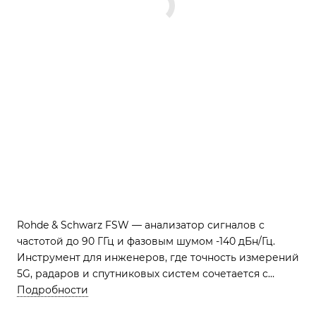
Rohde & Schwarz FSW — анализатор сигналов с
частотой до 90 ГГц и фазовым шумом -140 дБн/Гц.
Инструмент для инженеров, где точность измерений
5G, радаров и спутниковых систем сочетается с
интуитивным интерфейсом. DANL -169 дБмВт
Подробности
выявляет даже «шёпот» схем. Профессиональный