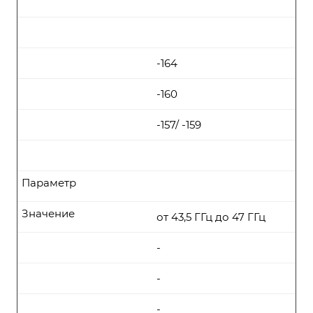
-164
-160
-157/ -159
Параметр
Значение
от 43,5 ГГц до 47 ГГц
-
-
-