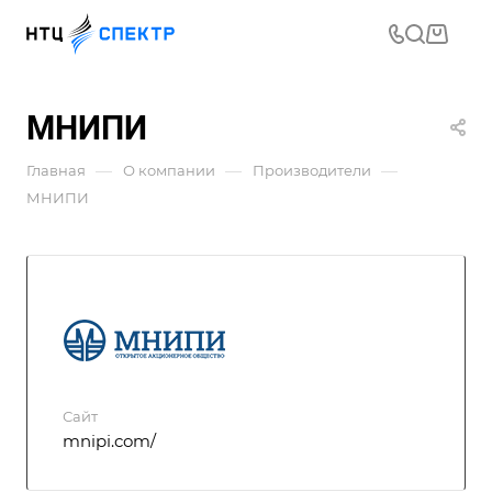
МНИПИ
—
—
—
Главная
О компании
Производители
МНИПИ
Сайт
mnipi.com/