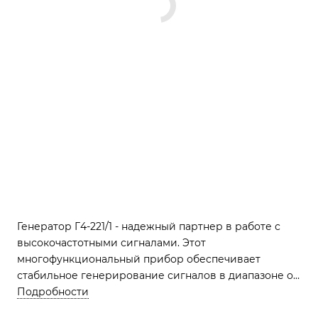
Генератор Г4-221/1 - надежный партнер в работе с
высокочастотными сигналами. Этот
многофункциональный прибор обеспечивает
стабильное генерирование сигналов в диапазоне от
0,1 Гц до 17 МГц, с выходной мощностью до 30 В. Легко
Подробности
управляемый и компактный, он идеально подходит