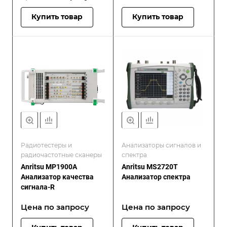
Купить товар
Купить товар
Радиотестеры и
Анализаторы сигналов и
радиочастотные сканеры
спектра
Anritsu MP1900A
Anritsu MS2720T
Анализатор качества
Анализатор спектра
сигнала-R
Цена по зап
р
осу
Цена по зап
р
осу