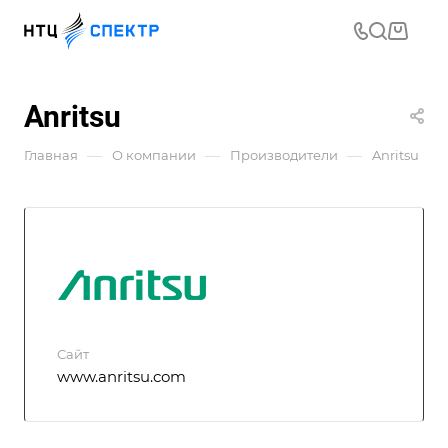
Anritsu
—
—
—
Главная
О компании
Производители
Anritsu
Сайт
www.anritsu.com