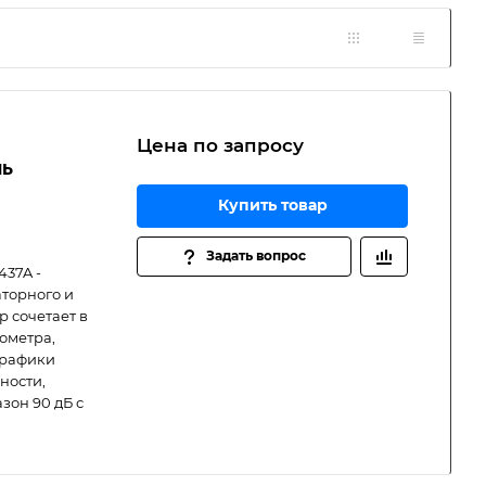
Цена по зап
р
осу
ль
Купить товар
Задать вопрос
437A -
торного и
 сочетает в
ометра,
графики
ности,
зон 90 дБ с