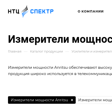
О КОМПАНИИ
Измерители мощност
—
—
Главная
Каталог продукции
Усилители и измерите
Измерители мощности Anritsu обеспечивают высоку
продукция широко используется в телекоммуникаци
Измерители мощности Anritsu
Измерители мощн