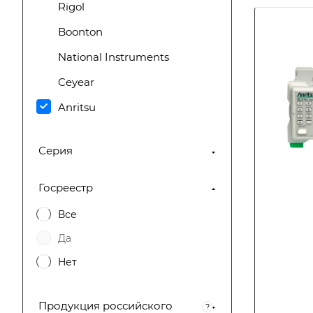
Rigol
Boonton
National Instruments
Ceyear
Anritsu
Amprobe
Серия
НПО "РТС"
ПЛАНАР
Госреестр
АКМЕТЕХ
Все
ГЦМО ЭМС
Да
ВНИИФТРИ
Нет
INWAVE
Продукция российского
МИКРАН
?