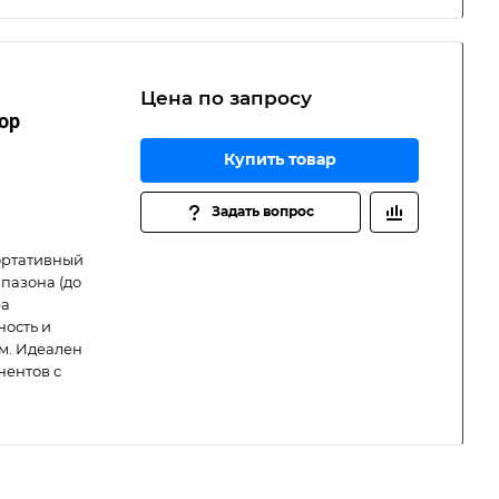
Цена по зап
р
осу
ор
Купить товар
Задать вопрос
портативный
пазона (до
ра
ность и
м. Идеален
нентов с