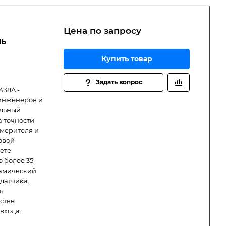
Цена по зап
р
осу
ль
Купить товар
Задать вопрос
438A -
инженеров и
альный
 точности
змерителя и
овой
ете
 более 35
намический
датчика.
ь
стве
входа.