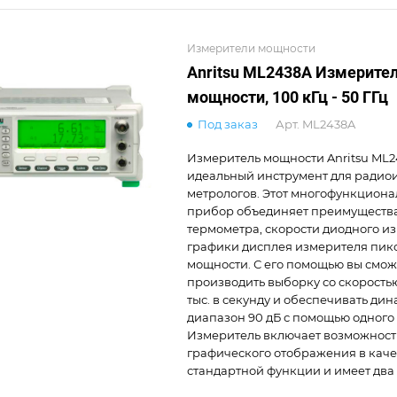
Измерители мощности
Anritsu ML2438A Измерите
мощности, 100 кГц - 50 ГГц
Под заказ
Арт.
ML2438A
Измеритель мощности Anritsu ML2
идеальный инструмент для радио
метрологов. Этот многофункцион
прибор объединяет преимущества
термометра, скорости диодного и
графики дисплея измерителя пик
мощности. С его помощью вы смож
производить выборку со скоростью
тыс. в секунду и обеспечивать ди
диапазон 90 дБ с помощью одного 
Измеритель включает возможност
графического отображения в каче
стандартной функции и имеет два 