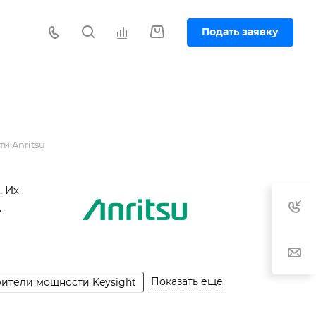
Подать заявку
и Anritsu
. Их
.
Показать еще
ители мощности Keysight