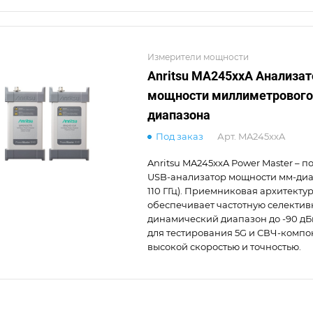
Измерители мощности
Anritsu MA245xxA Анализат
мощности миллиметрового
диапазона
Под заказ
Арт.
MA245xxA
Anritsu MA245xxA Power Master – 
USB-анализатор мощности мм-диа
110 ГГц). Приемниковая архитекту
обеспечивает частотную селектив
динамический диапазон до -90 дБ
для тестирования 5G и СВЧ-компо
высокой скоростью и точностью.