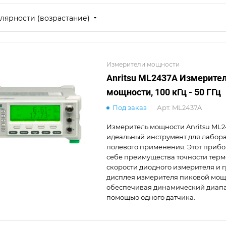
лярности (возрастание)
Измерители мощности
Anritsu ML2437A Измерите
мощности, 100 кГц - 50 ГГц
Под заказ
Арт.
ML2437A
Измеритель мощности Anritsu ML2
идеальный инструмент для лабора
полевого применения. Этот прибор
себе преимущества точности терм
скорости диодного измерителя и 
дисплея измерителя пиковой мощ
обеспечивая динамический диапа
помощью одного датчика.