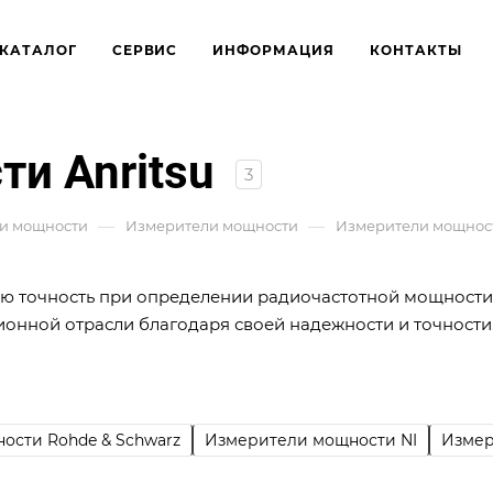
КАТАЛОГ
СЕРВИС
ИНФОРМАЦИЯ
КОНТАКТЫ
и Anritsu
3
—
—
ли мощности
Измерители мощности
Измерители мощност
ю точность при определении радиочастотной мощности
онной отрасли благодаря своей надежности и точности
ости Rohde & Schwarz
Измерители мощности NI
Измер