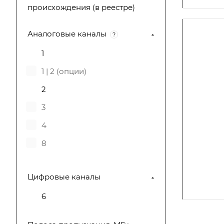
происхождения (в реестре)
Techmize
МИГ Трейдинг
Аналоговые каналы
?
Infosteraluna
1
1 | 2 (опции)
2
3
4
8
Цифровые каналы
6