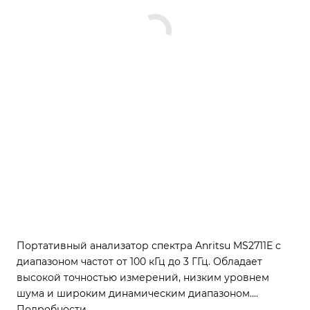
Портативный анализатор спектра Anritsu MS2711E с
диапазоном частот от 100 кГц до 3 ГГц. Обладает
высокой точностью измерений, низким уровнем
шума и широким динамическим диапазоном.
Идеален для полевых работ, поиска помех и анализа
Подробности