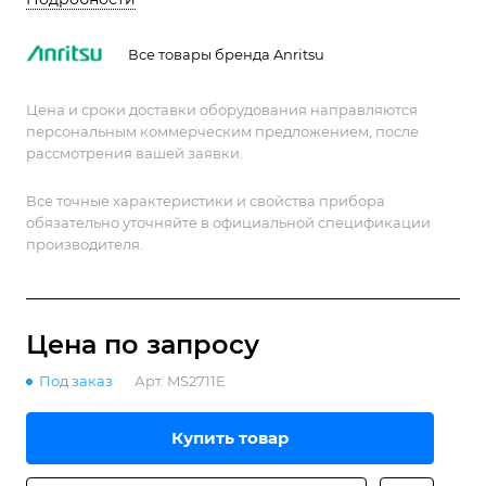
сигналов.
Все товары бренда Anritsu
Цена и сроки доставки оборудования направляются
персональным коммерческим предложением, после
рассмотрения вашей заявки.
Все точные характеристики и свойства прибора
обязательно уточняйте в официальной спецификации
производителя.
Цена по зап
р
осу
Под заказ
Арт.
MS2711E
Купить товар