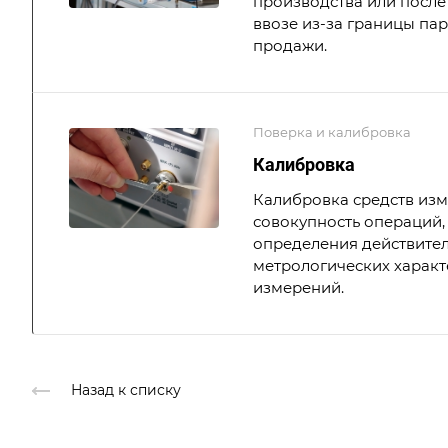
производства или после 
ввозе из-за границы па
продажи.
Поверка и калибровка
Калибровка
Калибровка средств из
совокупность операций,
определения действите
метрологических характ
измерений.
Назад к списку