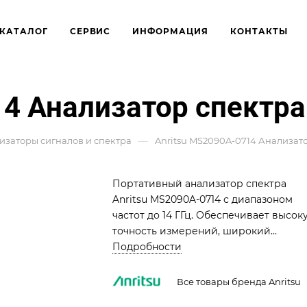
КАТАЛОГ
СЕРВИС
ИНФОРМАЦИЯ
КОНТАКТЫ
14 Анализатор спектр
—
изаторы сигналов и спектра
Anritsu MS2090A-0714 Анализат
Портативный анализатор спектра
Anritsu MS2090A-0714 с диапазоном
частот до 14 ГГц. Обеспечивает высок
точность измерений, широкий
динамический диапазон и скорость
Подробности
сканирования. Компактный и прочны
корпус идеален для полевых условий
Все товары бренда Anritsu
Оснащен сенсорным дисплеем и