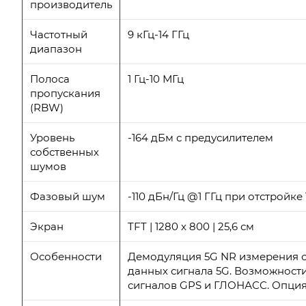
производитель
Частотный
9 кГц-14 ГГц
диапазон
Полоса
1 Гц-10 МГц
пропускания
(RBW)
Уровень
-164 дБм с предусилителем
собственных
шумов
Фазовый шум
-110 дБн/Гц @1 ГГц при отстройке 
Экран
TFT | 1280 х 800 | 25,6 см
Особенности
Демодуляция 5G NR измерения сиг
данных сигнала 5G. Возможности
сигналов GPS и ГЛОНАСС. Опция