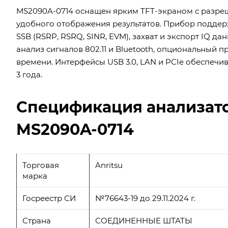
MS2090A-0714 оснащен ярким TFT-экраном с разреше
удобного отображения результатов. Прибор подде
SSB (RSRP, RSRQ, SINR, EVM), захват и экспорт IQ 
анализ сигналов 802.11 и Bluetooth, опциональный
времени. Интерфейсы USB 3.0, LAN и PCIe обеспечи
3 года.
Спецификация анализато
MS2090A-0714
Торговая
Anritsu
марка
Госреестр СИ
№76643-19 до 29.11.2024 г.
Страна
СОЕДИНЕННЫЕ ШТАТЫ