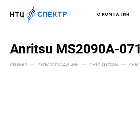
О КОМПАНИИ
Anritsu MS2090A-07
—
—
—
Главная
Каталог продукции
Анализаторы
Анал