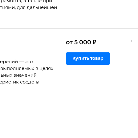
ремонта, а также при
ртиями, для дальнейшей
от 5 000 ₽
Купить товар
мерений — это
 выполняемых в целях
льных значений
еристик средств