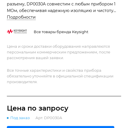
разъему, DP0030A совместим с любым прибором 1
МОм, обеспечивая надежную изоляцию и чистоту
сигнала при отладке силовых схем и
Подробности
преобразователей.
Все товары бренда Keysight
Цена и сроки доставки оборудования направляются
персональным коммерческим предложением, после
рассмотрения вашей заявки.
Все точные характеристики и свойства прибора
обязательно уточняйте в официальной спецификации
производителя.
Цена по зап
р
осу
Под заказ
Арт.
DP0030A