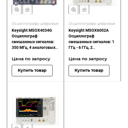
Осциллографы цифровые
Осциллографы цифровые
Keysight MSOX4034G
Keysight MSOX6002A
Осциллограф
Осциллограф
смешанных сигналов:
смешанных сигналов: 1
350 МГц, 4 аналоговых
ГГц - 6 ГГц, 2
плюс 16 цифровых
аналоговых и 16
Цена по зап
р
осу
Цена по зап
р
осу
каналов
цифровых каналов
Купить товар
Купить товар