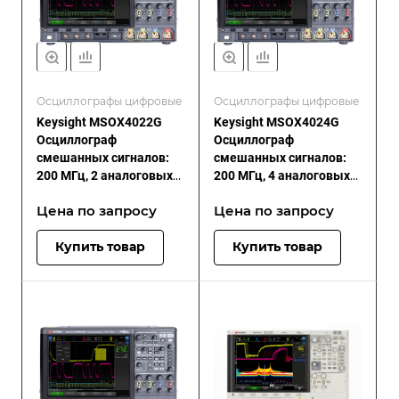
Осциллографы цифровые
Осциллографы цифровые
Keysight MSOX4022G
Keysight MSOX4024G
Осциллограф
Осциллограф
смешанных сигналов:
смешанных сигналов:
200 МГц, 2 аналоговых
200 МГц, 4 аналоговых
плюс 16 цифровых
плюс 16 цифровых
Цена по зап
р
осу
Цена по зап
р
осу
каналов
каналов
Купить товар
Купить товар