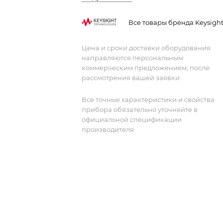
цифровыми каналами. Он
предоставляет широкие возможност
Все товары бренда Keysigh
для анализа как аналоговых, так и
цифровых составляющих электронны
Цена и сроки доставки оборудования
систем. Благодаря развитым функци
направляются персональным
запуска и анализа, этот осциллограф
коммерческим предложением, после
является надежным инструментом дл
рассмотрения вашей заявки.
отладки и тестирования разнообразн
электронных устройств.
Все точные характеристики и свойства
прибора обязательно уточняйте в
официальной спецификации
производителя.