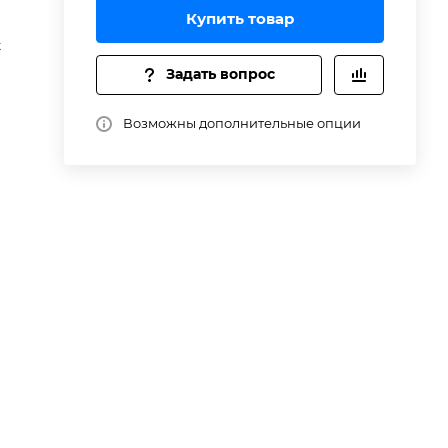
Купить товар
и
t
Задать вопрос
х
ям
Возможны дополнительные опции
я
ых