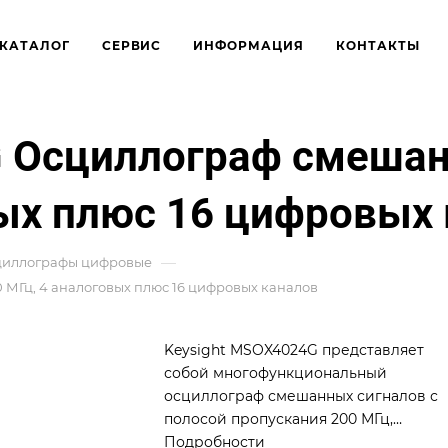
КАТАЛОГ
СЕРВИС
ИНФОРМАЦИЯ
КОНТАКТЫ
 Осциллограф смешан
вых плюс 16 цифровых
—
циллографы цифровые
 МГц, 4 аналоговых плюс 16 цифровых каналов
Keysight MSOX4024G представляет
собой многофункциональный
осциллограф смешанных сигналов с
полосой пропускания 200 МГц,
оснащенный 4 аналоговыми и 16
Подробности