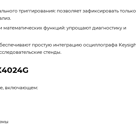
льного триггирования: позволяет зафиксировать только
ализ.
и математических функций: упрощают диагностику и
беспечивают простую интеграцию осциллографа Keysigh
следовательские стенды.
X4024G
те, включающем:
ормы