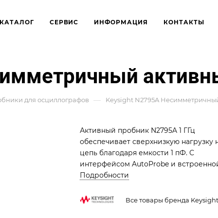
КАТАЛОГ
СЕРВИС
ИНФОРМАЦИЯ
КОНТАКТЫ
симметричный активны
—
бники для осциллографов
Keysight N2795A Несимметричный
Активный пробник N2795A 1 ГГц
обеспечивает сверхнизкую нагрузку 
цепь благодаря емкости 1 пФ. С
интерфейсом AutoProbe и встроенно
подсветкой, N2795A является
Подробности
незаменимым инструментом инжене
для точной отладки высокоскоростны
Все товары бренда Keysigh
систем.