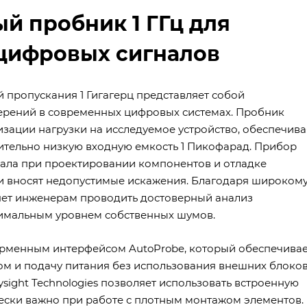
ый пробник 1 ГГц для
цифровых сигналов
пропускания 1 Гигагерц представляет собой
рений в современных цифровых системах. Пробник
зации нагрузки на исследуемое устройство, обеспечива
ительно низкую входную емкость 1 Пикофарад. Прибор
нала при проектировании компонентов и отладке
ки вносят недопустимые искажения. Благодаря широком
яет инженерам проводить достоверный анализ
нимальным уровнем собственных шумов.
рменным интерфейсом AutoProbe, который обеспечивае
м и подачу питания без использования внешних блоков
sight Technologies позволяет использовать встроенную
чески важно при работе с плотным монтажом элементов.