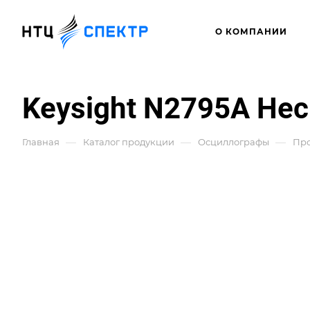
О КОМПАНИИ
Keysight N2795A Не
—
—
—
Главная
Каталог продукции
Осциллографы
Про