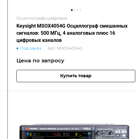
Осциллографы цифровые
Keysight MSOX4054G Осциллограф смешанных
сигналов: 500 МГц, 4 аналоговых плюс 16
цифровых каналов
Под заказ
Арт.
MSOX4054G
Цена по зап
р
осу
Купить товар