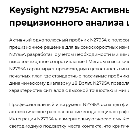
Keysight N2795A: Активн
прецизионного анализа 
Активный однополюсный пробник N2795A с полосой 
прецизионное решение для высокоскоростных изме
N2795A разработан с учетом необходимости миними
высокое входное сопротивление 1 Мегаом и исключ
N2795A гарантирует превосходную целостность сиг
печатных плат, где стандартные пассивные пробни
динамическому диапазону ±8 Вольт, N2795A позвол
характеристик сигналов с высокой точностью и ми
Профессиональный инструмент N2795A оснащен фи
автоматическое распознавание зонда осциллографо
Интеграция N2795A в измерительную экосистему Key
светодиодную подсветку места контакта, что крити