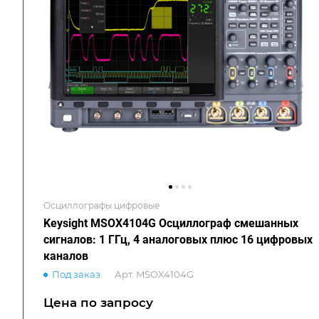
Осциллографы цифровые
Keysight MSOX4104G Осциллограф смешанных
сигналов: 1 ГГц, 4 аналоговых плюс 16 цифровых
каналов
Под заказ
Арт.
MSOX4104G
Цена по зап
р
осу