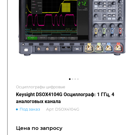
Осциллографы цифровые
Keysight DSOX4104G Осциллограф: 1 ГГц, 4
аналоговых канала
Под заказ
Арт.
DSOX4104G
Цена по зап
р
осу