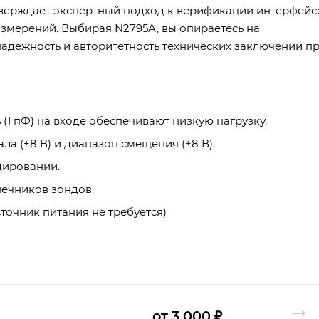
верждает экспертный подход к верификации интерфейс
измерений. Выбирая N2795A, вы опираетесь на
адежность и авторитетность технических заключений п
(1 пФ) на входе обеспечивают низкую нагрузку.
а (±8 В) и диапазон смещения (±8 В).
дировании.
нечников зондов.
точник питания не требуется)
от 3 000 ₽