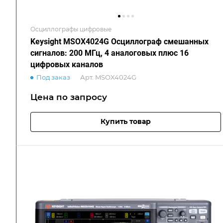
Осциллографы цифровые
Keysight MSOX4024G Осциллограф смешанных
сигналов: 200 МГц, 4 аналоговых плюс 16
цифровых каналов
Под заказ
Арт.
MSOX4024G
Цена по зап
р
осу
Купить товар