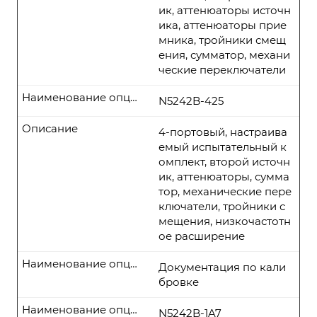
ик, аттенюаторы источн
ика, аттенюаторы прие
мника, тройники смещ
ения, сумматор, механи
ческие переключатели
Наименование опции
N5242B-425
Описание
4-портовый, настраива
емый испытательный к
омплект, второй источн
ик, аттенюаторы, сумма
тор, механические пере
ключатели, тройники с
мещения, низкочастотн
ое расширение
Наименование опции
Документация по кали
бровке
Наименование опции
N5242B-1A7