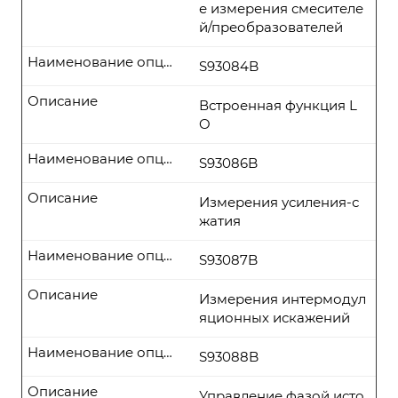
е измерения смесителе
й/преобразователей
Наименование опции
S93084B
Описание
Встроенная функция L
O
Наименование опции
S93086B
Описание
Измерения усиления-с
жатия
Наименование опции
S93087B
Описание
Измерения интермодул
яционных искажений
Наименование опции
S93088B
Описание
Управление фазой исто