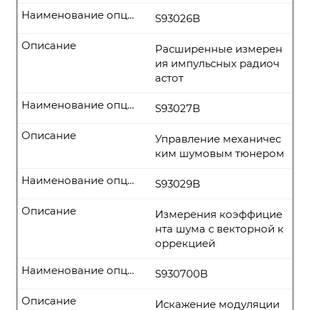
Наименование опции
S93026B
Описание
Расширенные измерен
ия импульсных радиоч
астот
Наименование опции
S93027B
Описание
Управление механичес
ким шумовым тюнером
Наименование опции
S93029B
Описание
Измерения коэффицие
нта шума с векторной к
оррекцией
Наименование опции
S930700B
Описание
Искажение модуляции