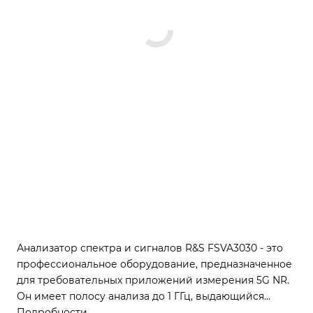
Анализатор спектра и сигналов R&S FSVA3030 - это
профессиональное оборудование, предназначенное
для требовательных приложений измерения 5G NR.
Он имеет полосу анализа до 1 ГГц, выдающийся
фазовый шум –127 дБн/Гц и широкий динамический
Подробности