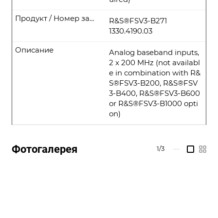
Продукт / Номер заказа
R&S®FSV3-B271
1330.4190.03
Описание
Analog baseband inputs,
2 x 200 MHz (not availabl
e in combination with R&
S®FSV3-B200, R&S®FSV
3-B400, R&S®FSV3-B600
or R&S®FSV3-B1000 opti
on)
Фотогалерея
1/3
—