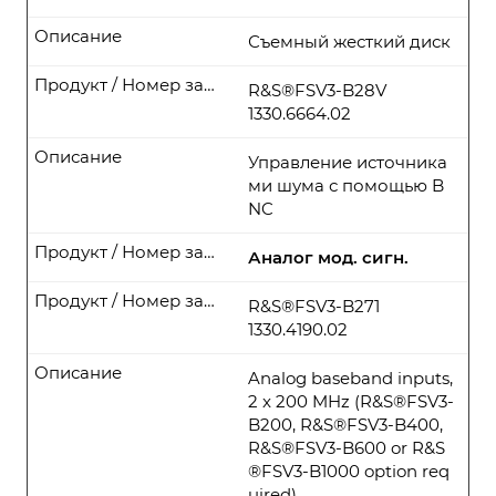
Описание
Съемный жесткий диск
Продукт / Номер заказа
R&S®FSV3-B28V
1330.6664.02
Описание
Управление источника
ми шума с помощью B
NC
Продукт / Номер заказа
Аналог мод. сигн.
Продукт / Номер заказа
R&S®FSV3-B271
1330.4190.02
Описание
Analog baseband inputs,
2 x 200 MHz (R&S®FSV3-
B200, R&S®FSV3-B400,
R&S®FSV3-B600 or R&S
®FSV3-B1000 option req
uired)