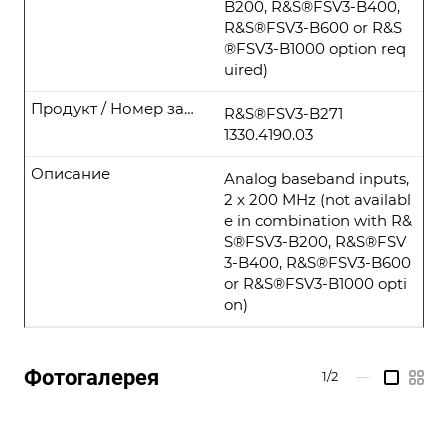
B200, R&S®FSV3-B400,
R&S®FSV3-B600 or R&S
®FSV3-B1000 option req
uired)
Продукт / Номер заказа
R&S®FSV3-B271
1330.4190.03
Описание
Analog baseband inputs,
2 x 200 MHz (not availabl
e in combination with R&
S®FSV3-B200, R&S®FSV
3-B400, R&S®FSV3-B600
or R&S®FSV3-B1000 opti
on)
Фотогалерея
1/2
—