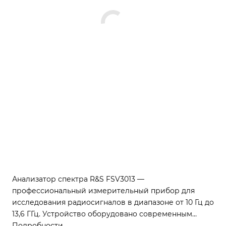
Анализатор спектра R&S FSV3013 —
профессиональный измерительный прибор для
исследования радиосигналов в диапазоне от 10 Гц до
13,6 ГГц. Устройство оборудовано современным
цифровым приёмником с полосой анализа 200 МГц и
Подробности