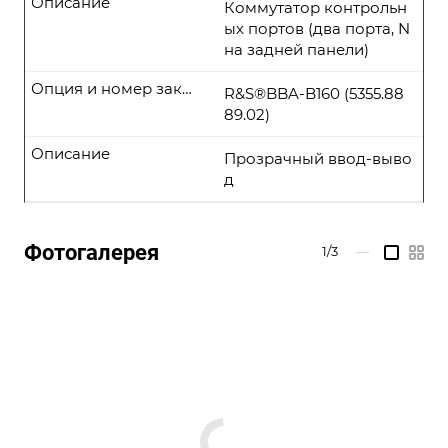
Описание
Коммутатор контрольн
ых портов (два порта, N
на задней панели)
Опция и номер заказа
R&S®BBA-B160 (5355.88
89.02)
Описание
Прозрачный ввод-выво
д
Фотогалерея
1/3
—