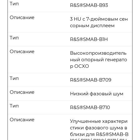
Тип
R&S®SMAB-B93
Описание
3 HU с 7-дюймовым сен
сорным дисплеем
Тип
R&S®SMAB-B1H
Описание
Высокопроизводитель
ный опорный генерато
р OCXO
Тип
R&S®SMAB-B709
Описание
Низкий фазовый шум
Тип
R&S®SMAB-B710
Описание
Улучшенные характери
стики фазового шума в
близи для R&S®SMAB-B