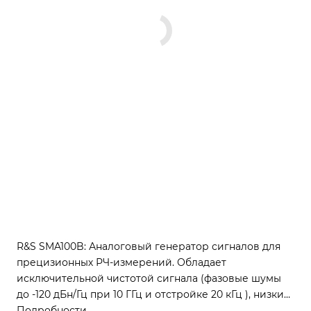
R&S SMA100B: Аналоговый генератор сигналов для
прецизионных РЧ-измерений. Обладает
исключительной чистотой сигнала (фазовые шумы
до -120 дБн/Гц при 10 ГГц и отстройке 20 кГц ), низким
уровнем широкополосного шума (<-162 дБн/Гц при 10
Подробности