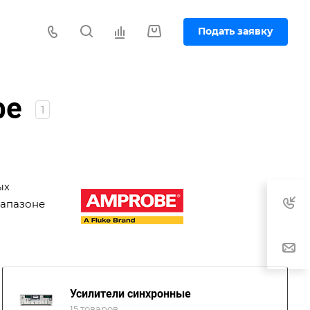
Подать заявку
be
1
ых
иапазоне
Усилители синхронные
15 товаров