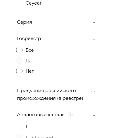
Ceyear
Anritsu
Серия
Amprobe
Pendulum Instruments
Госреестр
НПО "РТС"
Все
ПЛАНАР
Да
АКМЕТЕХ
Нет
ГЦМО ЭМС
Продукция российского
ВНИИФТРИ
?
происхождения (в реестре)
INWAVE
МИКРАН
Аналоговые каналы
?
Techmize
1
МИГ Трейдинг
1 | 2 (опции)