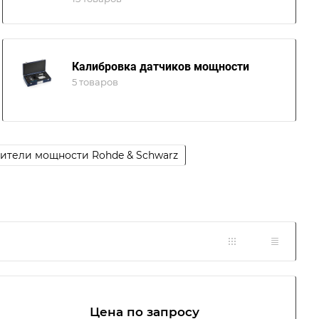
Калибровка датчиков мощности
5 товаров
ители мощности Rohde & Schwarz
Цена по зап
р
осу