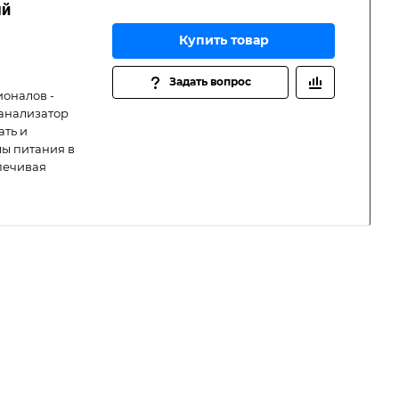
ый
Купить товар
Задать вопрос
оналов -
 анализатор
ать и
ы питания в
печивая