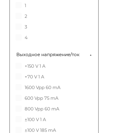
1
2
3
4
Выходное напряжение/ток
+150 V 1 А
+70 V 1 А
1600 Vpp 60 mA
600 Vpp 75 mA
800 Vpp 60 mA
±100 V 1 А
±100 V 185 mA