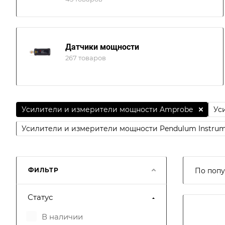
Датчики мощности
267 товаров
Усилители и измерители мощности Amprobe
Ус
Усилители и измерители мощности Pendulum Instrum
ФИЛЬТР
По попу
Статус
В наличии