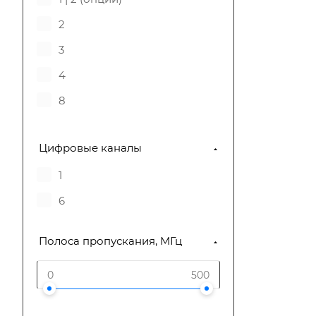
Infosteraluna
2
3
4
8
Цифровые каналы
1
6
Полоса пропускания, МГц