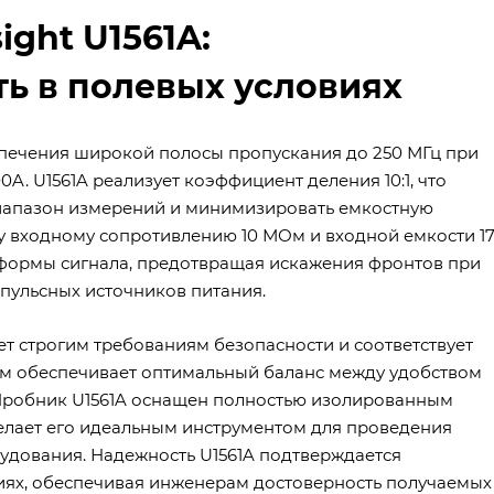
ght U1561A:
ть в полевых условиях
спечения широкой полосы пропускания до 250 МГц при
. U1561A реализует коэффициент деления 10:1, что
иапазон измерений и минимизировать емкостную
у входному сопротивлению 10 МОм и входной емкости 1
и формы сигнала, предотвращая искажения фронтов при
пульсных источников питания.
ет строгим требованиям безопасности и соответствует
,2 м обеспечивает оптимальный баланс между удобством
 Пробник U1561A оснащен полностью изолированным
 делает его идеальным инструментом для проведения
удования. Надежность U1561A подтверждается
иях, обеспечивая инженерам достоверность получаемых