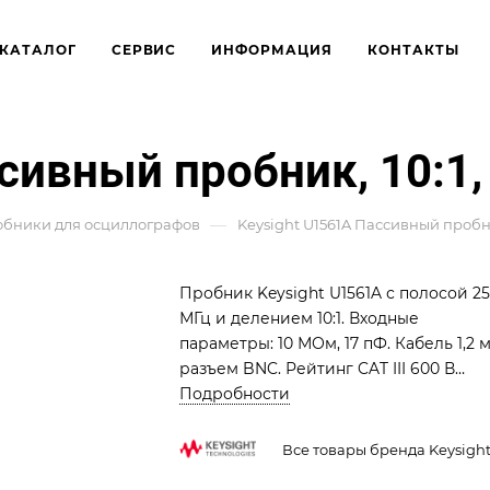
КАТАЛОГ
СЕРВИС
ИНФОРМАЦИЯ
КОНТАКТЫ
сивный пробник, 10:1, 
—
бники для осциллографов
Keysight U1561A Пассивный пробник,
Пробник Keysight U1561A с полосой 2
МГц и делением 10:1. Входные
параметры: 10 МОм, 17 пФ. Кабель 1,2 м
разъем BNC. Рейтинг CAT III 600 В
гарантирует безопасность при анали
Подробности
быстрых сигналов и переходных
процессов.
Все товары бренда Keysigh