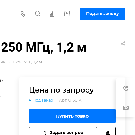
Подать заявку
250 МГц, 1,2 м
 10:1, 250 МГц, 1,2 м
50
Цена по зап
р
осу
,
Под заказ
Арт.
U1561A
зе
Купить товар
t
Задать вопрос