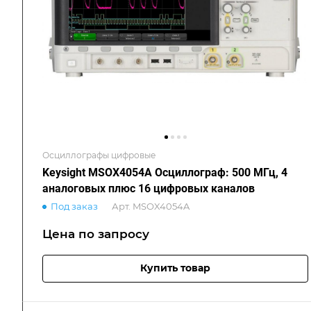
Осциллографы цифровые
Keysight MSOX4054A Осциллограф: 500 МГц, 4
аналоговых плюс 16 цифровых каналов
Под заказ
Арт.
MSOX4054A
Цена по зап
р
осу
Купить товар