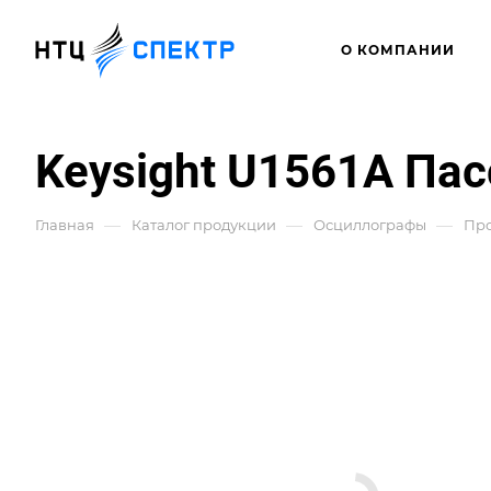
О КОМПАНИИ
Keysight U1561A Пас
—
—
—
Главная
Каталог продукции
Осциллографы
Про