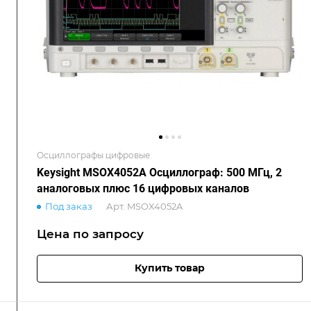
Осциллографы цифровые
Keysight MSOX4052A Осциллограф: 500 МГц, 2
аналоговых плюс 16 цифровых каналов
Под заказ
Арт.
MSOX4052A
Цена по зап
р
осу
Купить товар