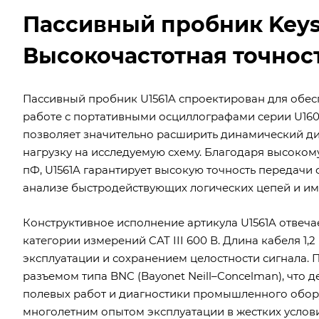
Пассивный пробник Keysi
Высокочастотная точнос
Пассивный пробник U1561A спроектирован для обе
работе с портативными осциллографами серии U1600A
позволяет значительно расширить динамический д
нагрузку на исследуемую схему. Благодаря высоком
пФ, U1561A гарантирует высокую точность передач
анализе быстродействующих логических цепей и им
Конструктивное исполнение артикула U1561A отвеча
категории измерений CAT III 600 В. Длина кабеля 1
эксплуатации и сохранением целостности сигнала.
разъемом типа BNC (Bayonet Neill–Concelman), что
полевых работ и диагностики промышленного обор
многолетним опытом эксплуатации в жестких услов