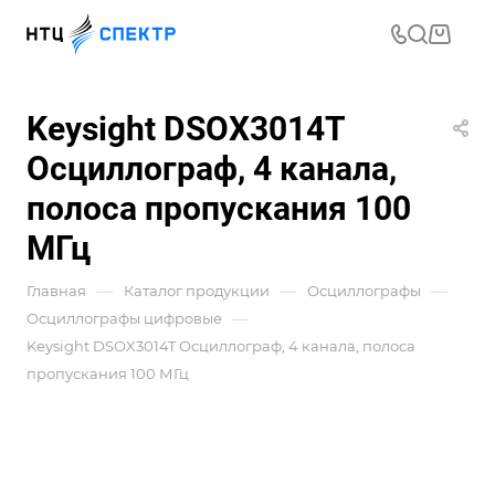
Keysight DSOX3014T
Осциллограф, 4 канала,
полоса пропускания 100
МГц
—
—
—
Главная
Каталог продукции
Осциллографы
—
Осциллографы цифровые
Keysight DSOX3014T Осциллограф, 4 канала, полоса
пропускания 100 МГц