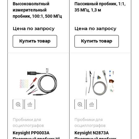
Высоковольтный
Пассивный пробник, 1:1,
измерительный
35 МГц, 1,3 м
пробник, 100:1, 500 МГц
Цена по зап
р
осу
Цена по зап
р
осу
Купить товар
Купить товар
Пробники для
Пробники для
осциллографов
осциллографов
Keysight PP0003A
Keysight N2873A