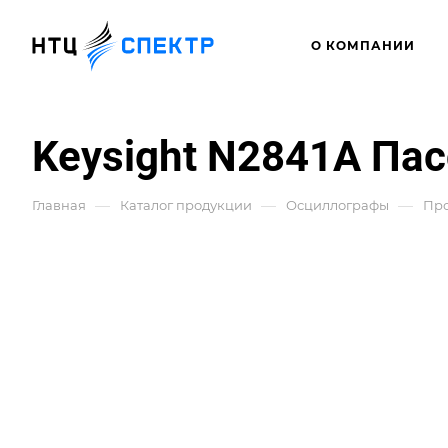
О КОМПАНИИ
Keysight N2841A Пас
—
—
—
Главная
Каталог продукции
Осциллографы
Про