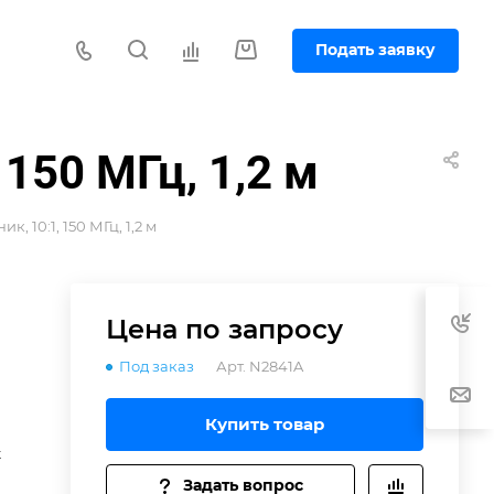
Подать заявку
150 МГц, 1,2 м
 10:1, 150 МГц, 1,2 м
Цена по зап
р
осу
Под заказ
Арт.
N2841A
Купить товар
t
Задать вопрос