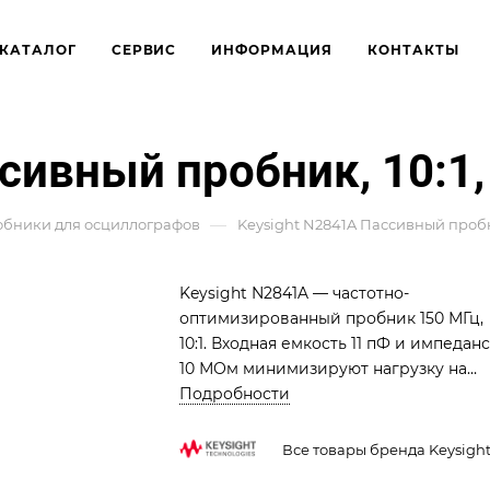
КАТАЛОГ
СЕРВИС
ИНФОРМАЦИЯ
КОНТАКТЫ
сивный пробник, 10:1, 
—
бники для осциллографов
Keysight N2841A Пассивный пробник,
Keysight N2841A — частотно-
оптимизированный пробник 150 МГц,
10:1. Входная емкость 11 пФ и импеданс
10 МОм минимизируют нагрузку на
цепь. Кабель 1,2 м, встроенный ID-
Подробности
контакт для автонастройки масштаба.
Идеален для прецизионной отладки
Все товары бренда Keysigh
электроники.