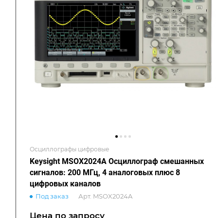
Осциллографы цифровые
Keysight MSOX2024A Осциллограф смешанных
сигналов: 200 МГц, 4 аналоговых плюс 8
цифровых каналов
Под заказ
Арт.
MSOX2024A
Цена по зап
р
осу