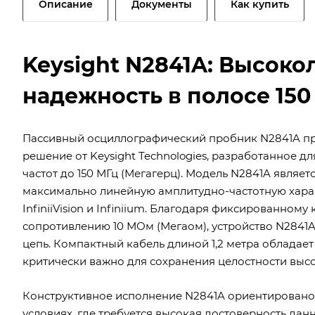
Описание
Документы
Как купить
Keysight N2841A: Высоко
надежность в полосе 150
Пассивный осциллографический пробник N2841A пр
решение от Keysight Technologies, разработанное 
частот до 150 МГц (Мегагерц). Модель N2841A являе
максимально линейную амплитудно-частотную хара
InfiniiVision и Infiniium. Благодаря фиксированном
сопротивлению 10 МОм (Мегаом), устройство N2841
цепь. Компактный кабель длиной 1,2 метра обладает
критически важно для сохранения целостности высо
Конструктивное исполнение N2841A ориентировано
условиях, где требуется высокая достоверность да