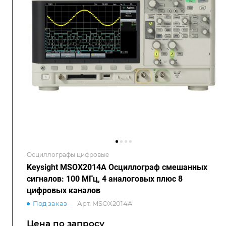
Осциллографы цифровые
Keysight MSOX2014A Осциллограф смешанных
сигналов: 100 МГц, 4 аналоговых плюс 8
цифровых каналов
Под заказ
Арт.
MSOX2014A
Цена по зап
р
осу