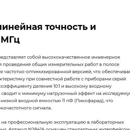
линейная точность и
 МГц
едставляет собой высококачественное инженерное
для проведения общих измерительных работ в полосе
тся частотно-оптимизированной версией, что обеспечива
ктеристику при совместной работе с приборами серий
у коэффициенту деления 10:1 и высокому входному
A сводит к минимуму нагрузочный эффект на исследуем
 низкой входной емкостью 11 пФ (Пикофарад), что
кочастотного сигнала.
 на профессиональную эксплуатацию в лабораторных
нных. Артикул N2841A оснащен стандартным интерфейсом