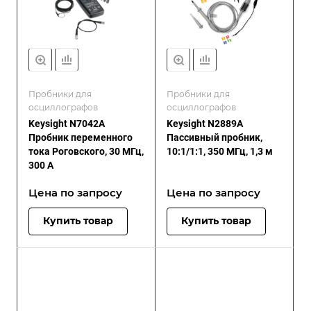
Пробники для
Пробники для
осциллографов
осциллографов
Keysight N7042A
Keysight N2889A
Пробник переменного
Пассивный пробник,
тока Роговского, 30 МГц,
10:1/1:1, 350 МГц, 1,3 м
300 А
Цена по зап
р
осу
Цена по зап
р
осу
Купить товар
Купить товар