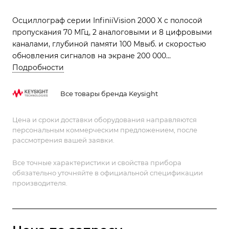
Осциллограф серии InfiniiVision 2000 X с полосой
пропускания 70 МГц, 2 аналоговыми и 8 цифровыми
каналами, глубиной памяти 100 Мвыб. и скоростью
обновления сигналов на экране 200 000
осциллограмм/с. MSOX2002A обеспечивает высокую
Подробности
точность измерений и надежность, идеально
подходя для лабораторных и полевых испытаний.
Все товары бренда Keysight
Устройство поддерживает широкий спектр
применений, включая анализ аналоговых и
Цена и сроки доставки оборудования направляются
цифровых сигналов, что делает его универсальным
персональным коммерческим предложением, после
инструментом для инженеров и техников
рассмотрения вашей заявки.
Все точные характеристики и свойства прибора
обязательно уточняйте в официальной спецификации
производителя.